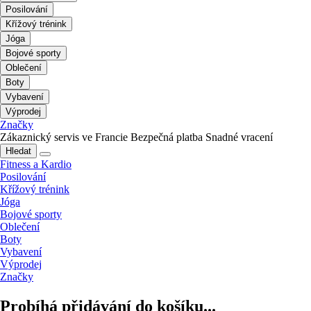
Posilování
Křížový trénink
Jóga
Bojové sporty
Oblečení
Boty
Vybavení
Výprodej
Značky
Zákaznický servis ve Francie
Bezpečná platba
Snadné vracení
Hledat
Fitness a Kardio
Posilování
Křížový trénink
Jóga
Bojové sporty
Oblečení
Boty
Vybavení
Výprodej
Značky
Probíhá přidávání do košíku...