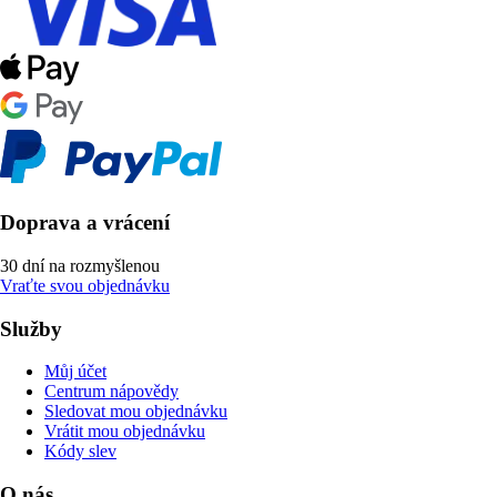
Doprava a vrácení
30 dní na rozmyšlenou
Vraťte svou objednávku
Služby
Můj účet
Centrum nápovědy
Sledovat mou objednávku
Vrátit mou objednávku
Kódy slev
O nás