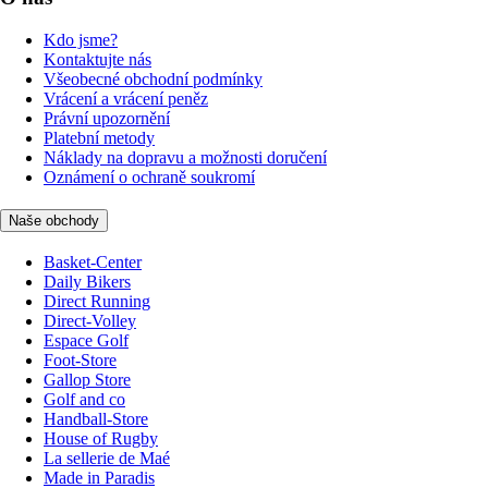
Kdo jsme?
Kontaktujte nás
Všeobecné obchodní podmínky
Vrácení a vrácení peněz
Právní upozornění
Platební metody
Náklady na dopravu a možnosti doručení
Oznámení o ochraně soukromí
Naše obchody
Basket-Center
Daily Bikers
Direct Running
Direct-Volley
Espace Golf
Foot-Store
Gallop Store
Golf and co
Handball-Store
House of Rugby
La sellerie de Maé
Made in Paradis