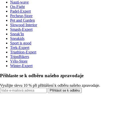
Nauti-wave
On-Fight
Padel-Expert
Pecheur-Store
Pet and Garden
Slowood Interior
Smash-Expert
Sneak'In
Sneakids
Sport is good
Trek-Expert
Triathlon-Expert
TripnBikers
Vélo-Store
Winter-Expert
Přihlaste se k odběru našeho zpravodaje
Využijte slevu 10 % při přihlášení k odběru našeho zpravodaje.
Přihlásit se k odběru