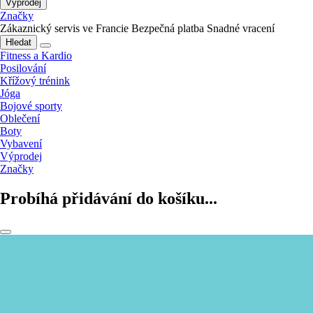
Výprodej
Značky
Zákaznický servis ve Francie
Bezpečná platba
Snadné vracení
Hledat
Fitness a Kardio
Posilování
Křížový trénink
Jóga
Bojové sporty
Oblečení
Boty
Vybavení
Výprodej
Značky
Probíhá přidávání do košíku...