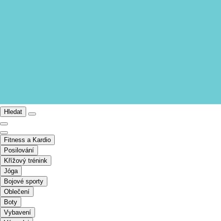
Hledat
Fitness a Kardio
Posilování
Křížový trénink
Jóga
Bojové sporty
Oblečení
Boty
Vybavení