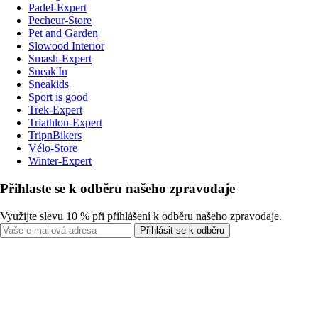
Padel-Expert
Pecheur-Store
Pet and Garden
Slowood Interior
Smash-Expert
Sneak'In
Sneakids
Sport is good
Trek-Expert
Triathlon-Expert
TripnBikers
Vélo-Store
Winter-Expert
Přihlaste se k odběru našeho zpravodaje
Využijte slevu 10 % při přihlášení k odběru našeho zpravodaje.
Přihlásit se k odběru