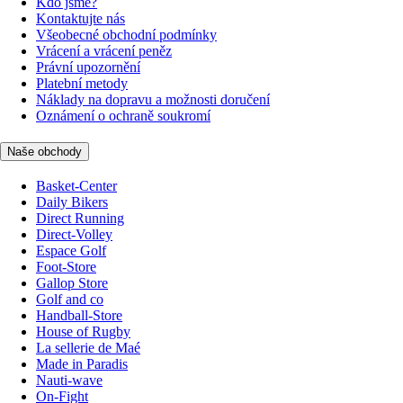
Kdo jsme?
Kontaktujte nás
Všeobecné obchodní podmínky
Vrácení a vrácení peněz
Právní upozornění
Platební metody
Náklady na dopravu a možnosti doručení
Oznámení o ochraně soukromí
Naše obchody
Basket-Center
Daily Bikers
Direct Running
Direct-Volley
Espace Golf
Foot-Store
Gallop Store
Golf and co
Handball-Store
House of Rugby
La sellerie de Maé
Made in Paradis
Nauti-wave
On-Fight