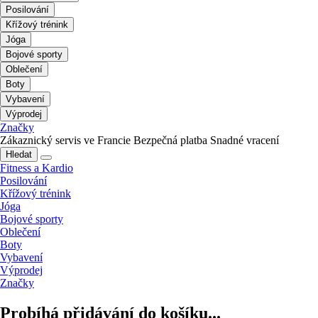
Posilování
Křížový trénink
Jóga
Bojové sporty
Oblečení
Boty
Vybavení
Výprodej
Značky
Zákaznický servis ve Francie
Bezpečná platba
Snadné vracení
Hledat
Fitness a Kardio
Posilování
Křížový trénink
Jóga
Bojové sporty
Oblečení
Boty
Vybavení
Výprodej
Značky
Probíhá přidávání do košíku...