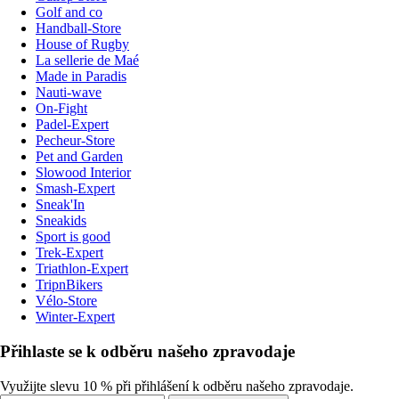
Golf and co
Handball-Store
House of Rugby
La sellerie de Maé
Made in Paradis
Nauti-wave
On-Fight
Padel-Expert
Pecheur-Store
Pet and Garden
Slowood Interior
Smash-Expert
Sneak'In
Sneakids
Sport is good
Trek-Expert
Triathlon-Expert
TripnBikers
Vélo-Store
Winter-Expert
Přihlaste se k odběru našeho zpravodaje
Využijte slevu 10 % při přihlášení k odběru našeho zpravodaje.