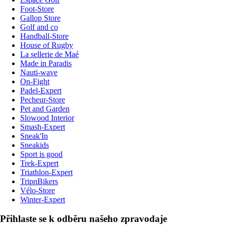
Foot-Store
Gallop Store
Golf and co
Handball-Store
House of Rugby
La sellerie de Maé
Made in Paradis
Nauti-wave
On-Fight
Padel-Expert
Pecheur-Store
Pet and Garden
Slowood Interior
Smash-Expert
Sneak'In
Sneakids
Sport is good
Trek-Expert
Triathlon-Expert
TripnBikers
Vélo-Store
Winter-Expert
Přihlaste se k odběru našeho zpravodaje