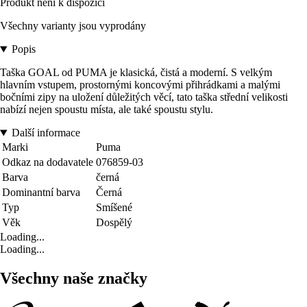
Produkt není k dispozici
Všechny varianty jsou vyprodány
Popis
Taška GOAL od PUMA je klasická, čistá a moderní. S velkým
hlavním vstupem, prostornými koncovými přihrádkami a malými
bočními zipy na uložení důležitých věcí, tato taška střední velikosti
nabízí nejen spoustu místa, ale také spoustu stylu.
Další informace
Marki
Puma
Odkaz na dodavatele
076859-03
Barva
černá
Dominantní barva
Černá
Typ
Smíšené
Věk
Dospělý
Loading...
Loading...
Všechny naše značky