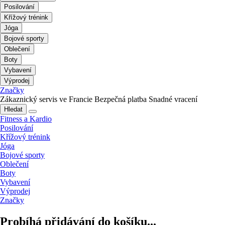
Posilování
Křížový trénink
Jóga
Bojové sporty
Oblečení
Boty
Vybavení
Výprodej
Značky
Zákaznický servis ve Francie
Bezpečná platba
Snadné vracení
Hledat
Fitness a Kardio
Posilování
Křížový trénink
Jóga
Bojové sporty
Oblečení
Boty
Vybavení
Výprodej
Značky
Probíhá přidávání do košíku...