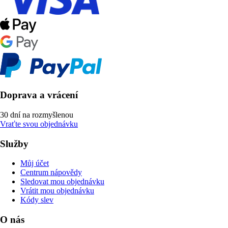
Doprava a vrácení
30 dní na rozmyšlenou
Vraťte svou objednávku
Služby
Můj účet
Centrum nápovědy
Sledovat mou objednávku
Vrátit mou objednávku
Kódy slev
O nás