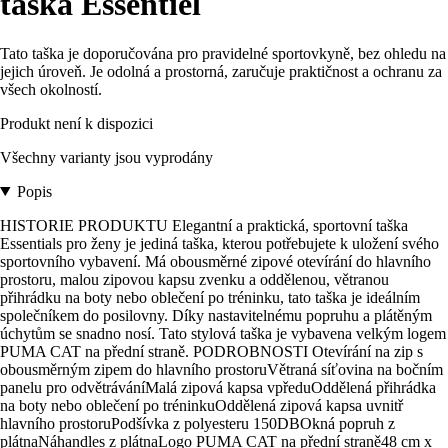
taška Essentiel
Tato taška je doporučována pro pravidelné sportovkyně, bez ohledu na
jejich úroveň. Je odolná a prostorná, zaručuje praktičnost a ochranu za
všech okolností.
Produkt není k dispozici
Všechny varianty jsou vyprodány
Popis
HISTORIE PRODUKTU Elegantní a praktická, sportovní taška
Essentials pro ženy je jediná taška, kterou potřebujete k uložení svého
sportovního vybavení. Má obousměrné zipové otevírání do hlavního
prostoru, malou zipovou kapsu zvenku a oddělenou, větranou
přihrádku na boty nebo oblečení po tréninku, tato taška je ideálním
společníkem do posilovny. Díky nastavitelnému popruhu a plátěným
úchytům se snadno nosí. Tato stylová taška je vybavena velkým logem
PUMA CAT na přední straně. PODROBNOSTI Otevírání na zip s
obousměrným zipem do hlavního prostoruVětraná síťovina na bočním
panelu pro odvětráváníMalá zipová kapsa vpředuOddělená přihrádka
na boty nebo oblečení po tréninkuOddělená zipová kapsa uvnitř
hlavního prostoruPodšívka z polyesteru 150DBOkná popruh z
plátnaNáhandles z plátnaLogo PUMA CAT na přední straně48 cm x