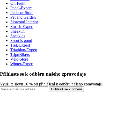
On-Fight
Padel-Expert
Pecheur-Store
Pet and Garden
Slowood Interior
Smash-Expert
Sneak'In
Sneakids
Sport is good
Trek-Expert
Triathlon-Expert
TripnBikers
Vélo-Store
Winter-Expert
Přihlaste se k odběru našeho zpravodaje
Využijte slevu 10 % při přihlášení k odběru našeho zpravodaje.
Přihlásit se k odběru