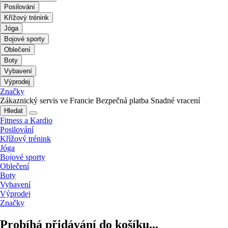
Posilování
Křížový trénink
Jóga
Bojové sporty
Oblečení
Boty
Vybavení
Výprodej
Značky
Zákaznický servis ve Francie
Bezpečná platba
Snadné vracení
Hledat
Fitness a Kardio
Posilování
Křížový trénink
Jóga
Bojové sporty
Oblečení
Boty
Vybavení
Výprodej
Značky
Probíhá přidávání do košíku...