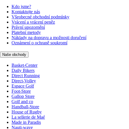
Kdo jsme?
Kontaktujte nás
Všeobecné obchodní podmínky
Vrácení a vrácení peněz
Právní upozornění
Platební metody
Náklady na dopravu a možnosti doručení
Oznámení o ochraně soukromí
Naše obchody
Basket-Center
Daily Bikers
Direct Running
Direct-Volley
Espace Golf
Foot-Store
Gallop Store
Golf and co
Handball-Store
House of Rugby
La sellerie de Maé
Made in Paradis
Nauti-wave