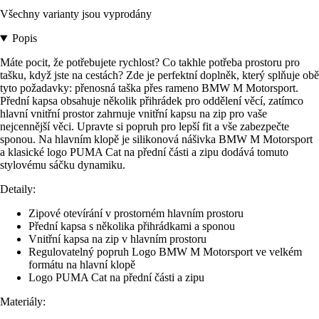
Všechny varianty jsou vyprodány
Popis
Máte pocit, že potřebujete rychlost? Co takhle potřeba prostoru pro
tašku, když jste na cestách? Zde je perfektní doplněk, který splňuje obě
tyto požadavky: přenosná taška přes rameno BMW M Motorsport.
Přední kapsa obsahuje několik přihrádek pro oddělení věcí, zatímco
hlavní vnitřní prostor zahrnuje vnitřní kapsu na zip pro vaše
nejcennější věci. Upravte si popruh pro lepší fit a vše zabezpečte
sponou. Na hlavním klopě je silikonová nášivka BMW M Motorsport
a klasické logo PUMA Cat na přední části a zipu dodává tomuto
stylovému sáčku dynamiku.
Detaily:
Zipové otevírání v prostorném hlavním prostoru
Přední kapsa s několika přihrádkami a sponou
Vnitřní kapsa na zip v hlavním prostoru
Regulovatelný popruh Logo BMW M Motorsport ve velkém
formátu na hlavní klopě
Logo PUMA Cat na přední části a zipu
Materiály: