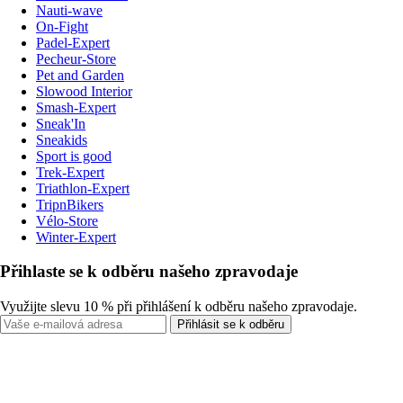
Nauti-wave
On-Fight
Padel-Expert
Pecheur-Store
Pet and Garden
Slowood Interior
Smash-Expert
Sneak'In
Sneakids
Sport is good
Trek-Expert
Triathlon-Expert
TripnBikers
Vélo-Store
Winter-Expert
Přihlaste se k odběru našeho zpravodaje
Využijte slevu 10 % při přihlášení k odběru našeho zpravodaje.
Přihlásit se k odběru