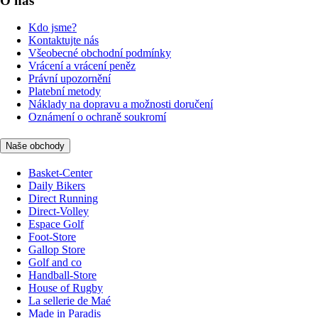
O nás
Kdo jsme?
Kontaktujte nás
Všeobecné obchodní podmínky
Vrácení a vrácení peněz
Právní upozornění
Platební metody
Náklady na dopravu a možnosti doručení
Oznámení o ochraně soukromí
Naše obchody
Basket-Center
Daily Bikers
Direct Running
Direct-Volley
Espace Golf
Foot-Store
Gallop Store
Golf and co
Handball-Store
House of Rugby
La sellerie de Maé
Made in Paradis