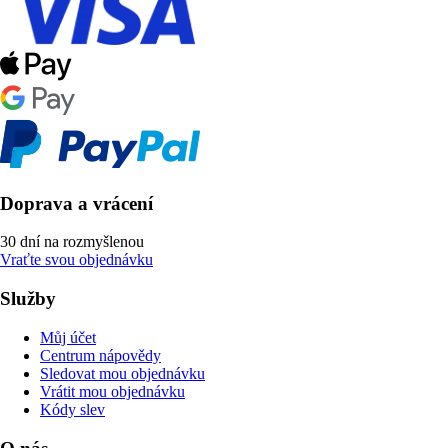
Doprava a vrácení
30 dní na rozmyšlenou
Vraťte svou objednávku
Služby
Můj účet
Centrum nápovědy
Sledovat mou objednávku
Vrátit mou objednávku
Kódy slev