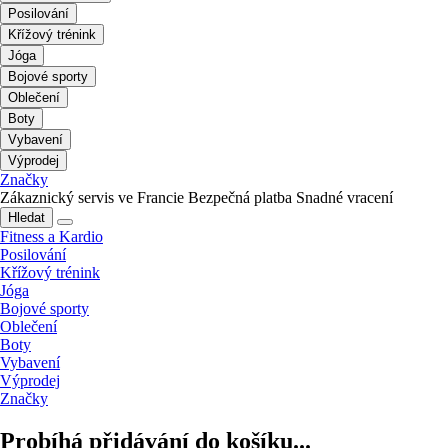
Posilování
Křížový trénink
Jóga
Bojové sporty
Oblečení
Boty
Vybavení
Výprodej
Značky
Zákaznický servis ve Francie
Bezpečná platba
Snadné vracení
Hledat
Fitness a Kardio
Posilování
Křížový trénink
Jóga
Bojové sporty
Oblečení
Boty
Vybavení
Výprodej
Značky
Probíhá přidávání do košíku...