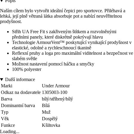
Popis
Naším cílem bylo vytvořit ideální čepici pro sportovce. Přiléhavá a
lehká, její plně větraná látka absorbuje pot a nabízí neuvěřitelnou
prodyšnost.
Střih UA Free Fit s zakřiveným štítkem a rozvolněnými
předními panely, které diskrétně pokrývají hlavu
Technologie ArmourVent™ poskytující vynikající prodyšnost v
elastické, odolné a rychleschnoucí tkanině
Reflexní pruhy a loga pro maximální viditelnost a bezpečnost ve
slabém světle
Možnost nastavení pomocí háčku a smyčky
100% polyester
Další informace
Marki
Under Armour
Odkaz na dodavatele
1305003-100
Barva
bílý/stříbrný/bílý
Dominantní barva
Bílá
Typ
Muž
Věk
Dospělý
Funkce
Kšiltovka
Loading...