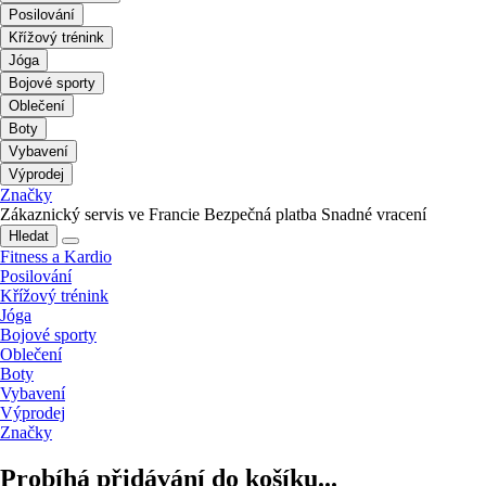
Posilování
Křížový trénink
Jóga
Bojové sporty
Oblečení
Boty
Vybavení
Výprodej
Značky
Zákaznický servis ve Francie
Bezpečná platba
Snadné vracení
Hledat
Fitness a Kardio
Posilování
Křížový trénink
Jóga
Bojové sporty
Oblečení
Boty
Vybavení
Výprodej
Značky
Probíhá přidávání do košíku...