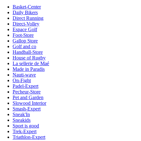
Basket-Center
Daily Bikers
Direct Running
Direct-Volley
Espace Golf
Foot-Store
Gallop Store
Golf and co
Handball-Store
House of Rugby
La sellerie de Maé
Made in Paradis
Nauti-wave
On-Fight
Padel-Expert
Pecheur-Store
Pet and Garden
Slowood Interior
Smash-Expert
Sneak'In
Sneakids
Sport is good
Trek-Expert
Triathlon-Expert