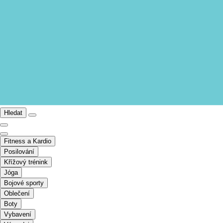
Hledat
Fitness a Kardio
Posilování
Křížový trénink
Jóga
Bojové sporty
Oblečení
Boty
Vybavení