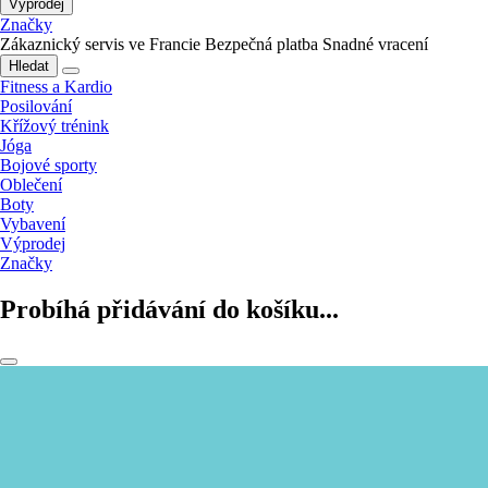
Výprodej
Značky
Zákaznický servis ve Francie
Bezpečná platba
Snadné vracení
Hledat
Fitness a Kardio
Posilování
Křížový trénink
Jóga
Bojové sporty
Oblečení
Boty
Vybavení
Výprodej
Značky
Probíhá přidávání do košíku...