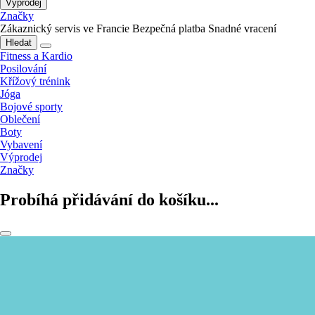
Výprodej
Značky
Zákaznický servis ve Francie
Bezpečná platba
Snadné vracení
Hledat
Fitness a Kardio
Posilování
Křížový trénink
Jóga
Bojové sporty
Oblečení
Boty
Vybavení
Výprodej
Značky
Probíhá přidávání do košíku...