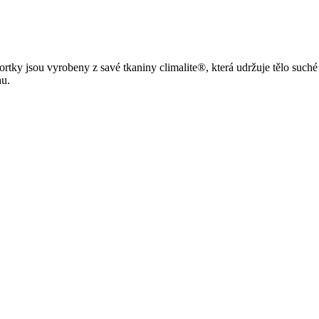
ortky jsou vyrobeny z savé tkaniny climalite®, která udržuje tělo suché
hu.