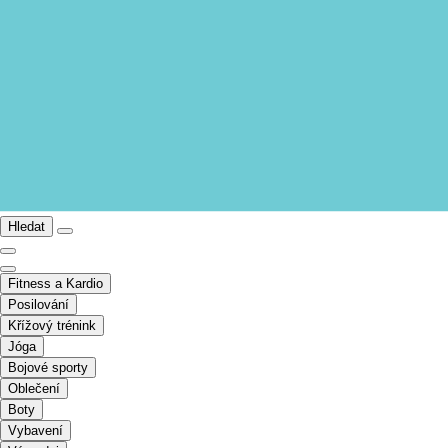
Hledat
Fitness a Kardio
Posilování
Křížový trénink
Jóga
Bojové sporty
Oblečení
Boty
Vybavení