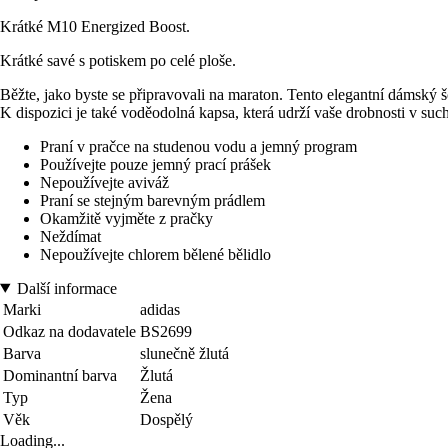
Krátké M10 Energized Boost.
Krátké savé s potiskem po celé ploše.
Běžte, jako byste se připravovali na maraton. Tento elegantní dámský š
K dispozici je také voděodolná kapsa, která udrží vaše drobnosti v suc
Praní v pračce na studenou vodu a jemný program
Používejte pouze jemný prací prášek
Nepoužívejte aviváž
Praní se stejným barevným prádlem
Okamžitě vyjměte z pračky
Neždímat
Nepoužívejte chlorem bělené bělidlo
Další informace
Marki
adidas
Odkaz na dodavatele
BS2699
Barva
slunečně žlutá
Dominantní barva
Žlutá
Typ
Žena
Věk
Dospělý
Loading...