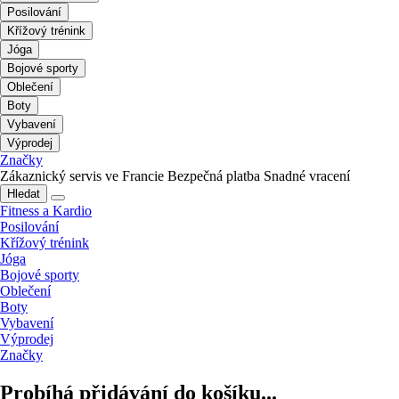
Posilování
Křížový trénink
Jóga
Bojové sporty
Oblečení
Boty
Vybavení
Výprodej
Značky
Zákaznický servis ve Francie
Bezpečná platba
Snadné vracení
Hledat
Fitness a Kardio
Posilování
Křížový trénink
Jóga
Bojové sporty
Oblečení
Boty
Vybavení
Výprodej
Značky
Probíhá přidávání do košíku...