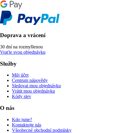
Doprava a vrácení
30 dní na rozmyšlenou
Vraťte svou objednávku
Služby
Můj účet
Centrum nápovědy
Sledovat mou objednávku
Vrátit mou objednávku
Kódy slev
O nás
Kdo jsme?
Kontaktujte nás
Všeobecné obchodní podmínky