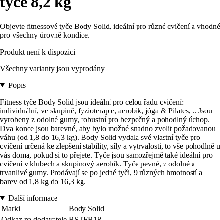
tyče 8,2 kg
Objevte fitnessové tyče Body Solid, ideální pro různé cvičení a vhodné
pro všechny úrovně kondice.
Produkt není k dispozici
Všechny varianty jsou vyprodány
Popis
Fitness tyče Body Solid jsou ideální pro celou řadu cvičení:
individuální, ve skupině, fyzioterapie, aerobik, jóga & Pilates, .. Jsou
vyrobeny z odolné gumy, robustní pro bezpečný a pohodlný úchop.
Dva konce jsou barevné, aby bylo možné snadno zvolit požadovanou
váhu (od 1,8 do 16,3 kg). Body Solid vydala své vlastní tyče pro
cvičení určená ke zlepšení stability, síly a vytrvalosti, to vše pohodlně u
vás doma, pokud si to přejete. Tyče jsou samozřejmě také ideální pro
cvičení v klubech a skupinový aerobik. Tyče pevné, z odolné a
trvanlivé gumy. Prodávají se po jedné tyči, 9 různých hmotností a
barev od 1,8 kg do 16,3 kg.
Další informace
Marki
Body Solid
Odkaz na dodavatele
BSTFB18