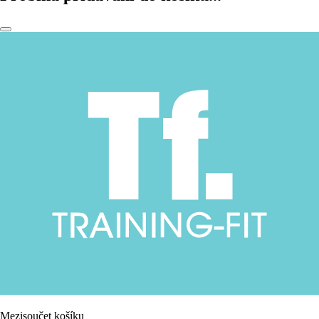
Mezisoučet košíku