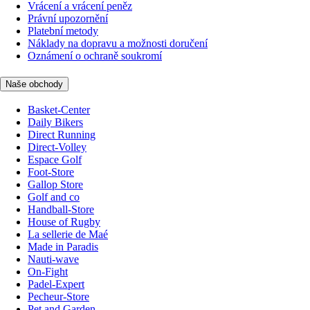
Vrácení a vrácení peněz
Právní upozornění
Platební metody
Náklady na dopravu a možnosti doručení
Oznámení o ochraně soukromí
Naše obchody
Basket-Center
Daily Bikers
Direct Running
Direct-Volley
Espace Golf
Foot-Store
Gallop Store
Golf and co
Handball-Store
House of Rugby
La sellerie de Maé
Made in Paradis
Nauti-wave
On-Fight
Padel-Expert
Pecheur-Store
Pet and Garden