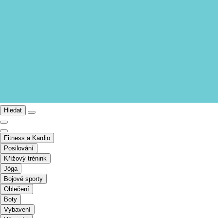
Hledat
Fitness a Kardio
Posilování
Křížový trénink
Jóga
Bojové sporty
Oblečení
Boty
Vybavení