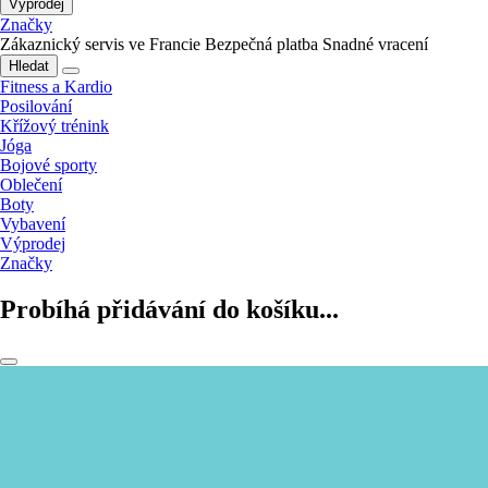
Výprodej
Značky
Zákaznický servis ve Francie
Bezpečná platba
Snadné vracení
Hledat
Fitness a Kardio
Posilování
Křížový trénink
Jóga
Bojové sporty
Oblečení
Boty
Vybavení
Výprodej
Značky
Probíhá přidávání do košíku...