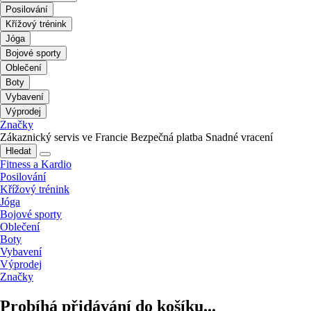
Posilování
Křížový trénink
Jóga
Bojové sporty
Oblečení
Boty
Vybavení
Výprodej
Značky
Zákaznický servis ve Francie
Bezpečná platba
Snadné vracení
Hledat
Fitness a Kardio
Posilování
Křížový trénink
Jóga
Bojové sporty
Oblečení
Boty
Vybavení
Výprodej
Značky
Probíhá přidávání do košíku...