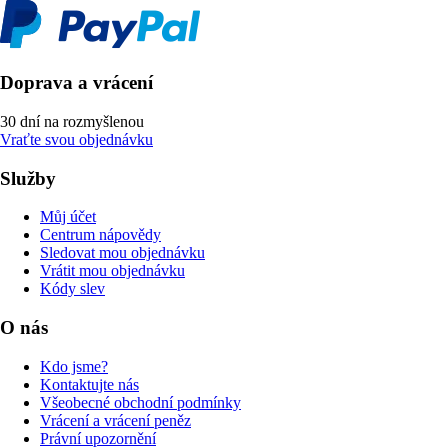
Doprava a vrácení
30 dní na rozmyšlenou
Vraťte svou objednávku
Služby
Můj účet
Centrum nápovědy
Sledovat mou objednávku
Vrátit mou objednávku
Kódy slev
O nás
Kdo jsme?
Kontaktujte nás
Všeobecné obchodní podmínky
Vrácení a vrácení peněz
Právní upozornění