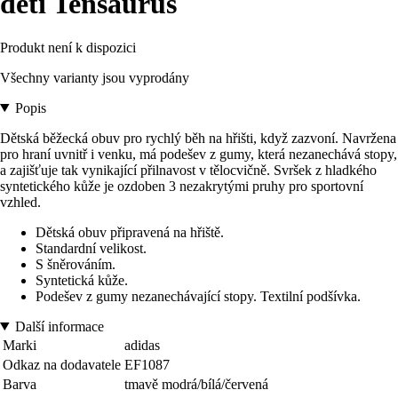
děti Tensaurus
Produkt není k dispozici
Všechny varianty jsou vyprodány
Popis
Dětská běžecká obuv pro rychlý běh na hřišti, když zazvoní. Navržena
pro hraní uvnitř i venku, má podešev z gumy, která nezanechává stopy,
a zajišťuje tak vynikající přilnavost v tělocvičně. Svršek z hladkého
syntetického kůže je ozdoben 3 nezakrytými pruhy pro sportovní
vzhled.
Dětská obuv připravená na hřiště.
Standardní velikost.
S šněrováním.
Syntetická kůže.
Podešev z gumy nezanechávající stopy. Textilní podšívka.
Další informace
Marki
adidas
Odkaz na dodavatele
EF1087
Barva
tmavě modrá/bílá/červená