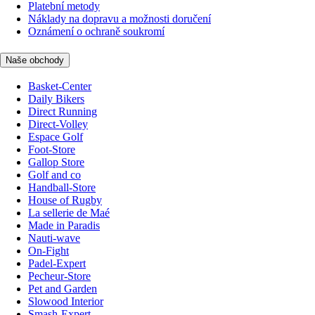
Platební metody
Náklady na dopravu a možnosti doručení
Oznámení o ochraně soukromí
Naše obchody
Basket-Center
Daily Bikers
Direct Running
Direct-Volley
Espace Golf
Foot-Store
Gallop Store
Golf and co
Handball-Store
House of Rugby
La sellerie de Maé
Made in Paradis
Nauti-wave
On-Fight
Padel-Expert
Pecheur-Store
Pet and Garden
Slowood Interior
Smash-Expert