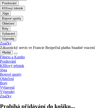
Posilování
Křížový trénink
Jóga
Bojové sporty
Oblečení
Boty
Vybavení
Výprodej
Značky
Zákaznický servis ve Francie
Bezpečná platba
Snadné vracení
Hledat
Fitness a Kardio
Posilování
Křížový trénink
Jóga
Bojové sporty
Oblečení
Boty
Vybavení
Výprodej
Značky
Probíhá přidávání do košíku...