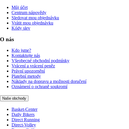
Můj účet
Centrum nápovědy
Sledovat mou objednávku
Vrátit mou objednávku
Kódy slev
O nás
Kdo jsme?
Kontaktujte nás
Všeobecné obchodní podmínky
Vrácení a vrácení peněz
Právní upozornění
Platební metody
Náklady na dopravu a možnosti doručení
Oznámení o ochraně soukromí
Naše obchody
Basket-Center
Daily Bikers
Direct Running
Direct-Volley