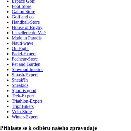
Espace Golf
Foot-Store
Gallop Store
Golf and co
Handball-Store
House of Rugby
La sellerie de Maé
Made in Paradis
Nauti-wave
On-Fight
Padel-Expert
Pecheur-Store
Pet and Garden
Slowood Interior
Smash-Expert
Sneak'In
Sneakids
Sport is good
Trek-Expert
Triathlon-Expert
TripnBikers
Vélo-Store
Winter-Expert
Přihlaste se k odběru našeho zpravodaje