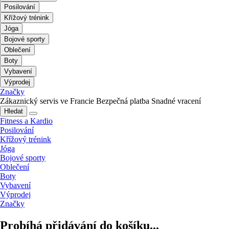
Posilování
Křížový trénink
Jóga
Bojové sporty
Oblečení
Boty
Vybavení
Výprodej
Značky
Zákaznický servis ve Francie
Bezpečná platba
Snadné vracení
Hledat
Fitness a Kardio
Posilování
Křížový trénink
Jóga
Bojové sporty
Oblečení
Boty
Vybavení
Výprodej
Značky
Probíhá přidávání do košíku...