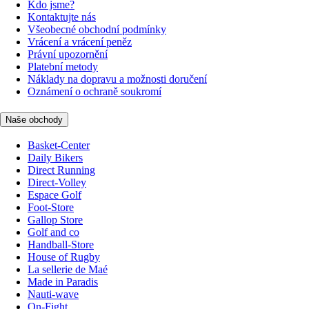
Kdo jsme?
Kontaktujte nás
Všeobecné obchodní podmínky
Vrácení a vrácení peněz
Právní upozornění
Platební metody
Náklady na dopravu a možnosti doručení
Oznámení o ochraně soukromí
Naše obchody
Basket-Center
Daily Bikers
Direct Running
Direct-Volley
Espace Golf
Foot-Store
Gallop Store
Golf and co
Handball-Store
House of Rugby
La sellerie de Maé
Made in Paradis
Nauti-wave
On-Fight