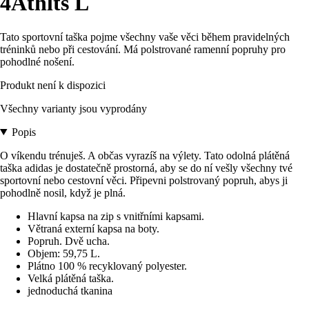
4Athlts L
Tato sportovní taška pojme všechny vaše věci během pravidelných
tréninků nebo při cestování. Má polstrované ramenní popruhy pro
pohodlné nošení.
Produkt není k dispozici
Všechny varianty jsou vyprodány
Popis
O víkendu trénuješ. A občas vyrazíš na výlety. Tato odolná plátěná
taška adidas je dostatečně prostorná, aby se do ní vešly všechny tvé
sportovní nebo cestovní věci. Připevni polstrovaný popruh, abys ji
pohodlně nosil, když je plná.
Hlavní kapsa na zip s vnitřními kapsami.
Větraná externí kapsa na boty.
Popruh. Dvě ucha.
Objem: 59,75 L.
Plátno 100 % recyklovaný polyester.
Velká plátěná taška.
jednoduchá tkanina