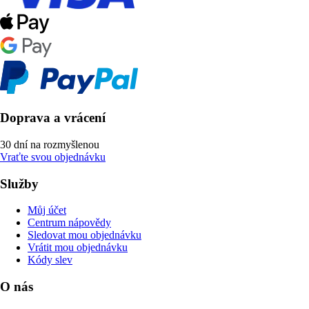
Doprava a vrácení
30 dní na rozmyšlenou
Vraťte svou objednávku
Služby
Můj účet
Centrum nápovědy
Sledovat mou objednávku
Vrátit mou objednávku
Kódy slev
O nás