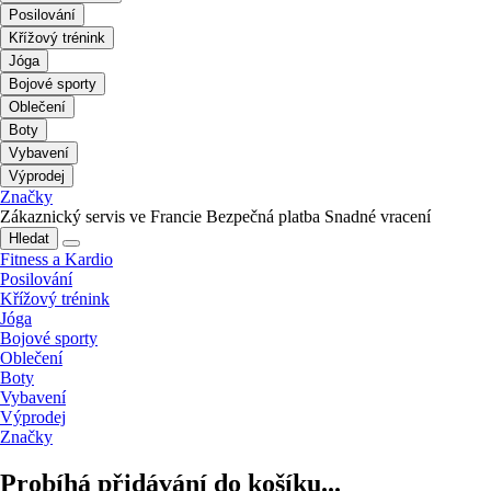
Posilování
Křížový trénink
Jóga
Bojové sporty
Oblečení
Boty
Vybavení
Výprodej
Značky
Zákaznický servis ve Francie
Bezpečná platba
Snadné vracení
Hledat
Fitness a Kardio
Posilování
Křížový trénink
Jóga
Bojové sporty
Oblečení
Boty
Vybavení
Výprodej
Značky
Probíhá přidávání do košíku...