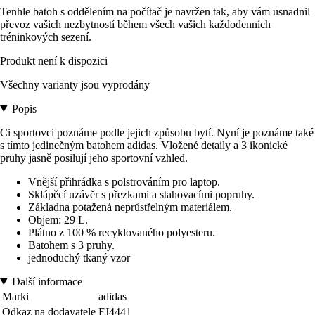
Tenhle batoh s oddělením na počítač je navržen tak, aby vám usnadnil
převoz vašich nezbytností během všech vašich každodenních
tréninkových sezení.
Produkt není k dispozici
Všechny varianty jsou vyprodány
Popis
Ci sportovci poznáme podle jejich způsobu bytí. Nyní je poznáme také
s tímto jedinečným batohem adidas. Vložené detaily a 3 ikonické
pruhy jasně posilují jeho sportovní vzhled.
Vnější přihrádka s polstrováním pro laptop.
Sklápěcí uzávěr s přezkami a stahovacími popruhy.
Základna potažená neprůstřelným materiálem.
Objem: 29 L.
Plátno z 100 % recyklovaného polyesteru.
Batohem s 3 pruhy.
jednoduchý tkaný vzor
Další informace
Marki
adidas
Odkaz na dodavatele
FJ4441