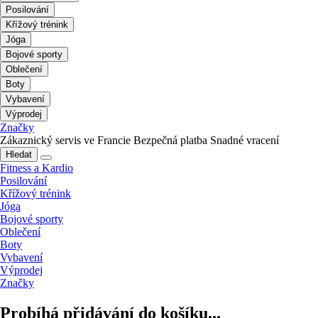
Posilování
Křížový trénink
Jóga
Bojové sporty
Oblečení
Boty
Vybavení
Výprodej
Značky
Zákaznický servis ve Francie
Bezpečná platba
Snadné vracení
Hledat
Fitness a Kardio
Posilování
Křížový trénink
Jóga
Bojové sporty
Oblečení
Boty
Vybavení
Výprodej
Značky
Probíhá přidávání do košíku...