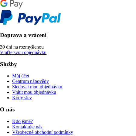
Doprava a vrácení
30 dní na rozmyšlenou
Vraťte svou objednávku
Služby
Můj účet
Centrum nápovědy
Sledovat mou objednávku
Vrátit mou objednávku
Kódy slev
O nás
Kdo jsme?
Kontaktujte nás
Všeobecné obchodní podmínky