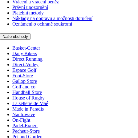
Vrácení a vrácení peněz
Právní upozornění
Platební metody
Náklady na dopravu a možnosti doručení
Oznámení o ochraně soukromí
Naše obchody
Basket-Center
Daily Bikers
Direct Running
Direct-Volley
Espace Golf
Foot-Store
Gallop Store
Golf and co
Handball-Store
House of Rugby
La sellerie de Maé
Made in Paradis
Nauti-wave
On-Fight
Padel-Expert
Pecheur-Store
Pet and Garden