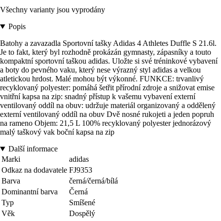
Všechny varianty jsou vyprodány
Popis
Batohy a zavazadla Sportovní tašky Adidas 4 Athletes Duffle S 21.6l.
Je to fakt, který byl rozhodně prokázán gymnasty, zápasníky a touto
kompaktní sportovní taškou adidas. Uložte si své tréninkové vybavení
a boty do pevného vaku, který nese výrazný styl adidas a velkou
atletickou hrdost. Malé mohou být výkonné. FUNKCE: trvanlivý
recyklovaný polyester: pomáhá šetřit přírodní zdroje a snižovat emise
vnitřní kapsa na zip: snadný přístup k vašemu vybavení externí
ventilovaný oddíl na obuv: udržuje materiál organizovaný a oddělený
externí ventilovaný oddíl na obuv Dvě nosné rukojeti a jeden popruh
na rameno Objem: 21,5 L 100% recyklovaný polyester jednorázový
malý taškový vak boční kapsa na zip
Další informace
Marki
adidas
Odkaz na dodavatele
FJ9353
Barva
černá/černá/bílá
Dominantní barva
Černá
Typ
Smíšené
Věk
Dospělý