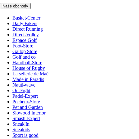
Naše obchody
Basket-Center
Daily Bikers
Direct Running
Direct-Volley
Espace Golf
Foot-Store
Gallop Store
Golf and co
Handball-Store
House of Rugby
La sellerie de Maé
Made in Paradis
Nauti-wave
On-Fight
Padel-Expert
Pecheur-Store
Pet and Garden
Slowood Interior
Smash-Expert
Sneak'In
Sneakids
Sport is good