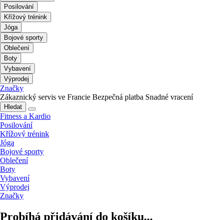
Posilování
Křížový trénink
Jóga
Bojové sporty
Oblečení
Boty
Vybavení
Výprodej
Značky
Zákaznický servis ve Francie
Bezpečná platba
Snadné vracení
Hledat
Fitness a Kardio
Posilování
Křížový trénink
Jóga
Bojové sporty
Oblečení
Boty
Vybavení
Výprodej
Značky
Probíhá přidávání do košíku...