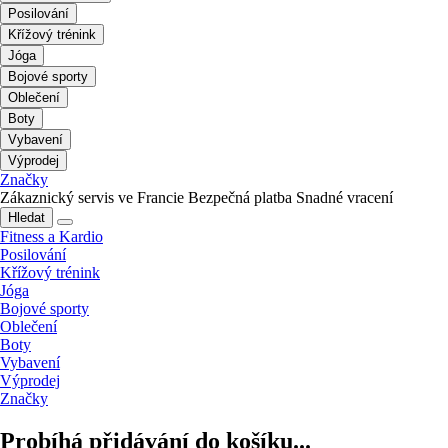
Posilování
Křížový trénink
Jóga
Bojové sporty
Oblečení
Boty
Vybavení
Výprodej
Značky
Zákaznický servis ve Francie
Bezpečná platba
Snadné vracení
Hledat
Fitness a Kardio
Posilování
Křížový trénink
Jóga
Bojové sporty
Oblečení
Boty
Vybavení
Výprodej
Značky
Probíhá přidávání do košíku...