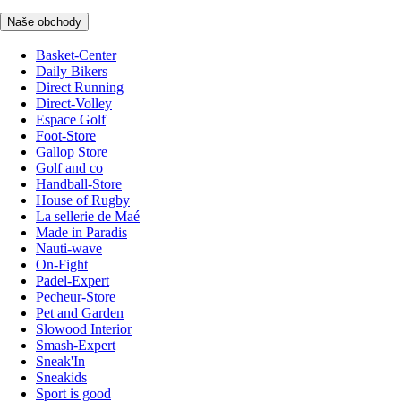
Naše obchody
Basket-Center
Daily Bikers
Direct Running
Direct-Volley
Espace Golf
Foot-Store
Gallop Store
Golf and co
Handball-Store
House of Rugby
La sellerie de Maé
Made in Paradis
Nauti-wave
On-Fight
Padel-Expert
Pecheur-Store
Pet and Garden
Slowood Interior
Smash-Expert
Sneak'In
Sneakids
Sport is good