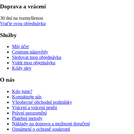
Doprava a vrácení
30 dní na rozmyšlenou
Vraťte svou objednávku
Služby
Můj účet
Centrum nápovědy
Sledovat mou objednávku
Vrátit mou objednávku
Kódy slev
O nás
Kdo jsme?
Kontaktujte nás
Všeobecné obchodní podmínky
Vrácení a vrácení peněz
Právní upozornění
Platební metody
Náklady na dopravu a možnosti doručení
Oznámení o ochraně soukromí