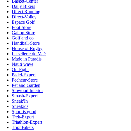
Basket-Center
Daily Bikers
Direct Running
Direct-Volley
Espace Golf
Foot-Store
Gallop Store
Golf and co
Handball-Store
House of Rugby
La sellerie de Maé
Made in Paradis
Nauti-wave
On-Fight
Padel-Expert
Pecheur-Store
Pet and Garden
Slowood Interior
Smash-Expert
Sneak'In
Sneakids
Sport is good
Trek-Expert
Triathlon-Expert
TripnBikers