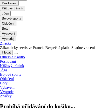
Posilování
Křížový trénink
Jóga
Bojové sporty
Oblečení
Boty
Vybavení
Výprodej
Značky
Zákaznický servis ve Francie
Bezpečná platba
Snadné vracení
Hledat
Fitness a Kardio
Posilování
Křížový trénink
Jóga
Bojové sporty
Oblečení
Boty
Vybavení
Výprodej
Značky
Probíhá přidávání do košíku...