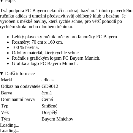
Popis
Tvá podpora FC Bayern nekončí na okraji bazénu. Tohoto plaveckého
ručníku adidas ti umožní představit svůj oblíbený klub u bazénu. Je
vyroben z měkké bavlny, která rychle schne, pro větší pohodlí po
rychlém skoku nebo dlouhém tréninku.
Lehký plavecký ručník určený pro fanoušky FC Bayern.
Rozměry: 70 cm x 160 cm.
100 % bavlna.
Odolný materiál, který rychle schne.
Ručník s grafickým logem FC Bayern Munich.
Grafika a logo FC Bayern Munich.
Další informace
Marki
adidas
Odkaz na dodavatele
GD9012
Barva
černá
Dominantní barva
Černá
Typ
Smíšené
Věk
Dospělý
Tým
Bayern Mnichov
Loading...
Loading...