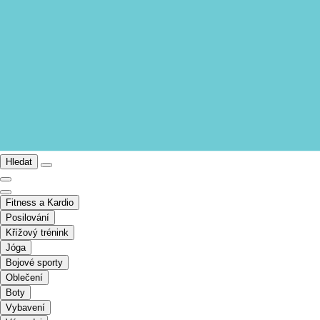
Hledat
Fitness a Kardio
Posilování
Křížový trénink
Jóga
Bojové sporty
Oblečení
Boty
Vybavení