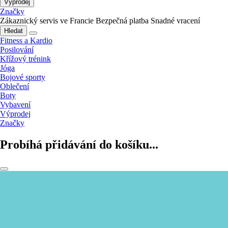
Výprodej
Značky
Zákaznický servis ve Francie
Bezpečná platba
Snadné vracení
Hledat
Fitness a Kardio
Posilování
Křížový trénink
Jóga
Bojové sporty
Oblečení
Boty
Vybavení
Výprodej
Značky
Probíhá přidávání do košíku...