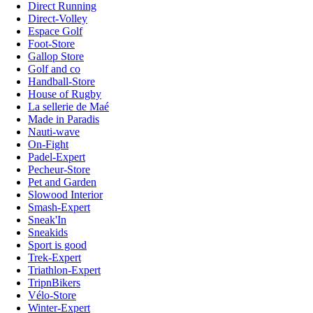
Direct Running
Direct-Volley
Espace Golf
Foot-Store
Gallop Store
Golf and co
Handball-Store
House of Rugby
La sellerie de Maé
Made in Paradis
Nauti-wave
On-Fight
Padel-Expert
Pecheur-Store
Pet and Garden
Slowood Interior
Smash-Expert
Sneak'In
Sneakids
Sport is good
Trek-Expert
Triathlon-Expert
TripnBikers
Vélo-Store
Winter-Expert