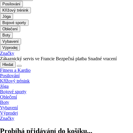
Posilování
Křížový trénink
Jóga
Bojové sporty
Oblečení
Boty
Vybavení
Výprodej
Značky
Zákaznický servis ve Francie
Bezpečná platba
Snadné vracení
Hledat
Fitness a Kardio
Posilování
Křížový trénink
Jóga
Bojové sporty
Oblečení
Boty
Vybavení
Výprodej
Značky
Probíhá přidávání do košíku...