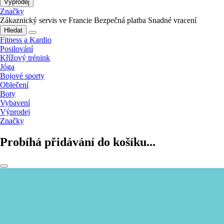
Výprodej
Značky
Zákaznický servis ve Francie
Bezpečná platba
Snadné vracení
Hledat
Fitness a Kardio
Posilování
Křížový trénink
Jóga
Bojové sporty
Oblečení
Boty
Vybavení
Výprodej
Značky
Probíhá přidávání do košíku...