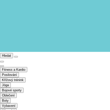
Hledat
Fitness a Kardio
Posilování
Křížový trénink
Jóga
Bojové sporty
Oblečení
Boty
Vybavení