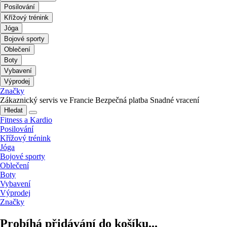
Posilování
Křížový trénink
Jóga
Bojové sporty
Oblečení
Boty
Vybavení
Výprodej
Značky
Zákaznický servis ve Francie
Bezpečná platba
Snadné vracení
Hledat
Fitness a Kardio
Posilování
Křížový trénink
Jóga
Bojové sporty
Oblečení
Boty
Vybavení
Výprodej
Značky
Probíhá přidávání do košíku...