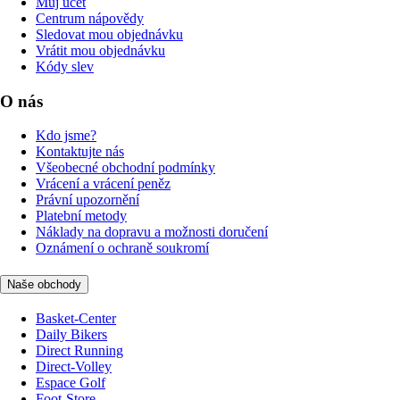
Můj účet
Centrum nápovědy
Sledovat mou objednávku
Vrátit mou objednávku
Kódy slev
O nás
Kdo jsme?
Kontaktujte nás
Všeobecné obchodní podmínky
Vrácení a vrácení peněz
Právní upozornění
Platební metody
Náklady na dopravu a možnosti doručení
Oznámení o ochraně soukromí
Naše obchody
Basket-Center
Daily Bikers
Direct Running
Direct-Volley
Espace Golf
Foot-Store