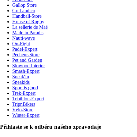
Gallop Store
Golf and co
Handball-Store
House of Rugby
La sellerie de Maé
Made in Paradis
Nauti-wave
On-Fight
Padel-Expert
Pecheur-Store
Pet and Garden
Slowood Interior
Smash-Expert
Sneak'In
Sneakids
Sport is good
Trek-Expert
Triathlon-Expert
TripnBikers
Vélo-Store
Winter-Expert
Přihlaste se k odběru našeho zpravodaje