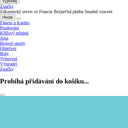
Výprodej
Značky
Zákaznický servis ve Francie
Bezpečná platba
Snadné vracení
Hledat
Fitness a Kardio
Posilování
Křížový trénink
Jóga
Bojové sporty
Oblečení
Boty
Vybavení
Výprodej
Značky
Probíhá přidávání do košíku...