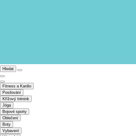
Hledat
Fitness a Kardio
Posilování
Křížový trénink
Jóga
Bojové sporty
Oblečení
Boty
Vybavení