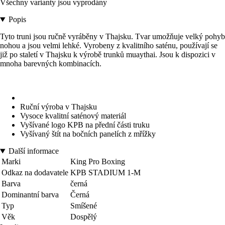
Všechny varianty jsou vyprodány
Popis
Tyto truni jsou ručně vyráběny v Thajsku. Tvar umožňuje velký pohyb
nohou a jsou velmi lehké. Vyrobeny z kvalitního saténu, používají se
již po staletí v Thajsku k výrobě trunků muaythai. Jsou k dispozici v
mnoha barevných kombinacích.
Ruční výroba v Thajsku
Vysoce kvalitní saténový materiál
Vyšívané logo KPB na přední části truku
Vyšívaný štít na bočních panelích z mřížky
Další informace
Marki
King Pro Boxing
Odkaz na dodavatele
KPB STADIUM 1-M
Barva
černá
Dominantní barva
Černá
Typ
Smíšené
Věk
Dospělý