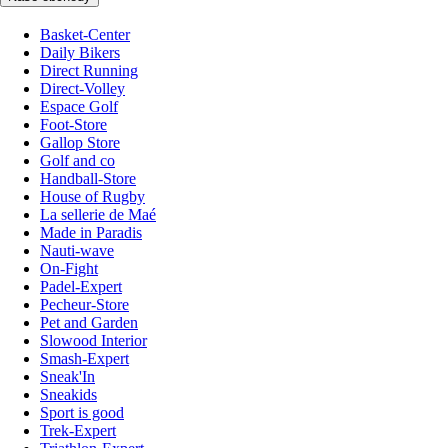
Basket-Center
Daily Bikers
Direct Running
Direct-Volley
Espace Golf
Foot-Store
Gallop Store
Golf and co
Handball-Store
House of Rugby
La sellerie de Maé
Made in Paradis
Nauti-wave
On-Fight
Padel-Expert
Pecheur-Store
Pet and Garden
Slowood Interior
Smash-Expert
Sneak'In
Sneakids
Sport is good
Trek-Expert