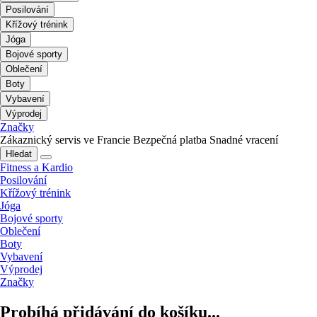
Posilování
Křížový trénink
Jóga
Bojové sporty
Oblečení
Boty
Vybavení
Výprodej
Značky
Zákaznický servis ve Francie
Bezpečná platba
Snadné vracení
Hledat
Fitness a Kardio
Posilování
Křížový trénink
Jóga
Bojové sporty
Oblečení
Boty
Vybavení
Výprodej
Značky
Probíhá přidávání do košíku...