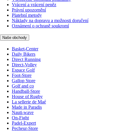
Vrácení a vrácení peněz
Právní upozornění
Platební metody
Náklady na dopravu a možnosti doručení
Oznámení o ochraně soukromí
Naše obchody
Basket-Center
Daily Bikers
Direct Running
Direct-Volley
Espace Golf
Foot-Store
Gallop Store
Golf and co
Handball-Store
House of Rugby
La sellerie de Maé
Made in Paradis
Nauti-wave
On-Fight
Padel-Expert
Pecheur-Store