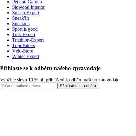
Pet and Garden
Slowood Interior
Smash-Expert
Sneak'In
Sneakids
Sport is good
Trek-Expert
Triathlon-Expert
TripnBikers
Vélo-Store
Winter-Expert
Přihlaste se k odběru našeho zpravodaje
Využijte slevu 10 % při přihlášení k odběru našeho zpravodaje.
Přihlásit se k odběru