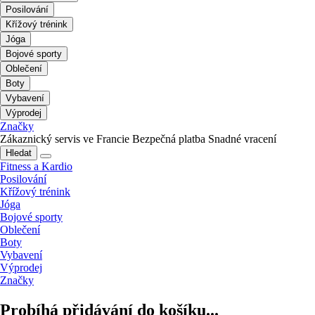
Posilování
Křížový trénink
Jóga
Bojové sporty
Oblečení
Boty
Vybavení
Výprodej
Značky
Zákaznický servis ve Francie
Bezpečná platba
Snadné vracení
Hledat
Fitness a Kardio
Posilování
Křížový trénink
Jóga
Bojové sporty
Oblečení
Boty
Vybavení
Výprodej
Značky
Probíhá přidávání do košíku...