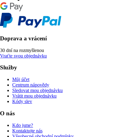
Doprava a vrácení
30 dní na rozmyšlenou
Vraťte svou objednávku
Služby
Můj účet
Centrum nápovědy
Sledovat mou objednávku
Vrátit mou objednávku
Kódy slev
O nás
Kdo jsme?
Kontaktujte nás
Všeobecné obchodní podmínky