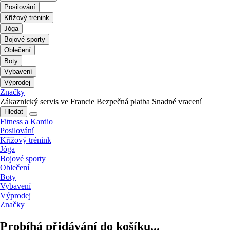
Posilování
Křížový trénink
Jóga
Bojové sporty
Oblečení
Boty
Vybavení
Výprodej
Značky
Zákaznický servis ve Francie
Bezpečná platba
Snadné vracení
Hledat
Fitness a Kardio
Posilování
Křížový trénink
Jóga
Bojové sporty
Oblečení
Boty
Vybavení
Výprodej
Značky
Probíhá přidávání do košíku...