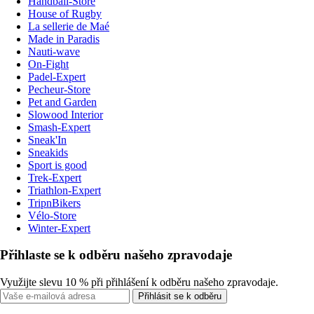
Handball-Store
House of Rugby
La sellerie de Maé
Made in Paradis
Nauti-wave
On-Fight
Padel-Expert
Pecheur-Store
Pet and Garden
Slowood Interior
Smash-Expert
Sneak'In
Sneakids
Sport is good
Trek-Expert
Triathlon-Expert
TripnBikers
Vélo-Store
Winter-Expert
Přihlaste se k odběru našeho zpravodaje
Využijte slevu 10 % při přihlášení k odběru našeho zpravodaje.
Přihlásit se k odběru