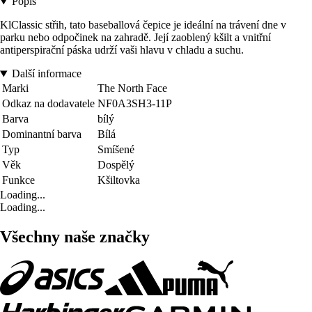
Popis
KlClassic střih, tato baseballová čepice je ideální na trávení dne v
parku nebo odpočinek na zahradě. Její zaoblený kšilt a vnitřní
antiperspirační páska udrží vaši hlavu v chladu a suchu.
Další informace
Marki
The North Face
Odkaz na dodavatele
NF0A3SH3-11P
Barva
bílý
Dominantní barva
Bílá
Typ
Smíšené
Věk
Dospělý
Funkce
Kšiltovka
Loading...
Loading...
Všechny naše značky