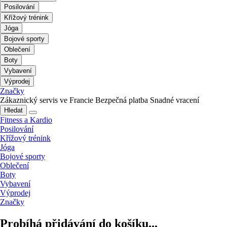
Posilování
Křížový trénink
Jóga
Bojové sporty
Oblečení
Boty
Vybavení
Výprodej
Značky
Zákaznický servis ve Francie
Bezpečná platba
Snadné vracení
Hledat
Fitness a Kardio
Posilování
Křížový trénink
Jóga
Bojové sporty
Oblečení
Boty
Vybavení
Výprodej
Značky
Probíhá přidávání do košíku...