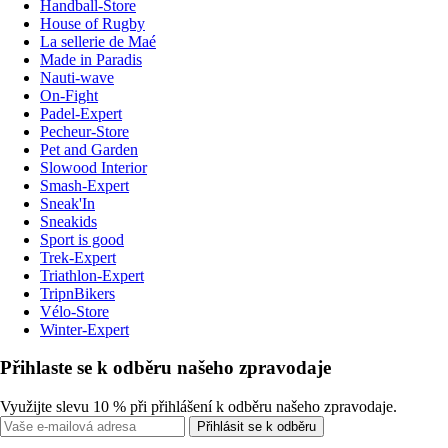
Handball-Store
House of Rugby
La sellerie de Maé
Made in Paradis
Nauti-wave
On-Fight
Padel-Expert
Pecheur-Store
Pet and Garden
Slowood Interior
Smash-Expert
Sneak'In
Sneakids
Sport is good
Trek-Expert
Triathlon-Expert
TripnBikers
Vélo-Store
Winter-Expert
Přihlaste se k odběru našeho zpravodaje
Využijte slevu 10 % při přihlášení k odběru našeho zpravodaje.
Přihlásit se k odběru