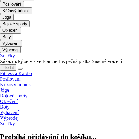
Posilování
Křížový trénink
Jóga
Bojové sporty
Oblečení
Boty
Vybavení
Výprodej
Značky
Zákaznický servis ve Francie
Bezpečná platba
Snadné vracení
Hledat
Fitness a Kardio
Posilování
Křížový trénink
Jóga
Bojové sporty
Oblečení
Boty
Vybavení
Výprodej
Značky
Probíhá přidávání do košíku...