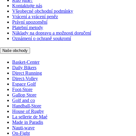
Kdo jsme?
Kontaktujte nás
Všeobecné obchodní podmínky
Vrácení a vrácení peněz
Právní upozornění
Platební metody
Náklady na dopravu a možnosti doručení
Oznámení o ochraně soukromí
Naše obchody
Basket-Center
Daily Bikers
Direct Running
Direct-Volley
Espace Golf
Foot-Store
Gallop Store
Golf and co
Handball-Store
House of Rugby
La sellerie de Maé
Made in Paradis
Nauti-wave
On-Fight