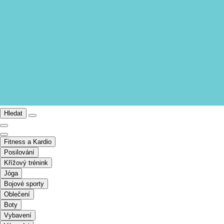
Hledat
Fitness a Kardio
Posilování
Křížový trénink
Jóga
Bojové sporty
Oblečení
Boty
Vybavení