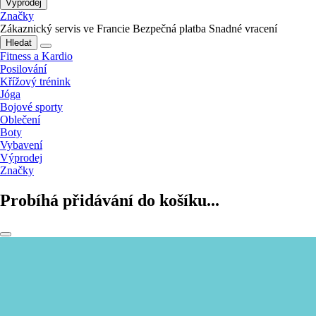
Výprodej
Značky
Zákaznický servis ve Francie
Bezpečná platba
Snadné vracení
Hledat
Fitness a Kardio
Posilování
Křížový trénink
Jóga
Bojové sporty
Oblečení
Boty
Vybavení
Výprodej
Značky
Probíhá přidávání do košíku...