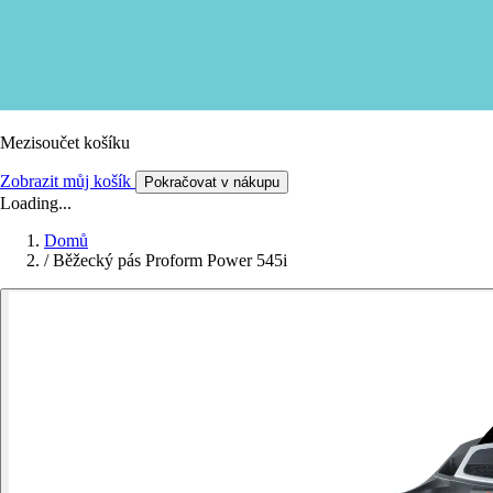
Mezisoučet košíku
Zobrazit můj košík
Pokračovat v nákupu
Loading...
Domů
/
Běžecký pás Proform Power 545i