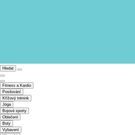
Hledat
Fitness a Kardio
Posilování
Křížový trénink
Jóga
Bojové sporty
Oblečení
Boty
Vybavení