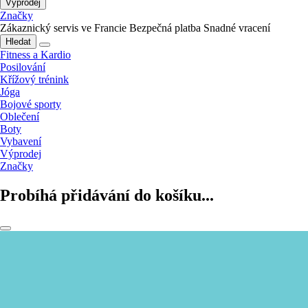
Výprodej
Značky
Zákaznický servis ve Francie
Bezpečná platba
Snadné vracení
Hledat
Fitness a Kardio
Posilování
Křížový trénink
Jóga
Bojové sporty
Oblečení
Boty
Vybavení
Výprodej
Značky
Probíhá přidávání do košíku...