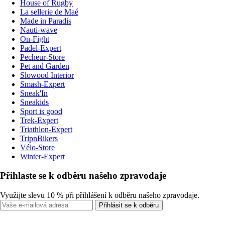
House of Rugby
La sellerie de Maé
Made in Paradis
Nauti-wave
On-Fight
Padel-Expert
Pecheur-Store
Pet and Garden
Slowood Interior
Smash-Expert
Sneak'In
Sneakids
Sport is good
Trek-Expert
Triathlon-Expert
TripnBikers
Vélo-Store
Winter-Expert
Přihlaste se k odběru našeho zpravodaje
Využijte slevu 10 % při přihlášení k odběru našeho zpravodaje.
Přihlásit se k odběru