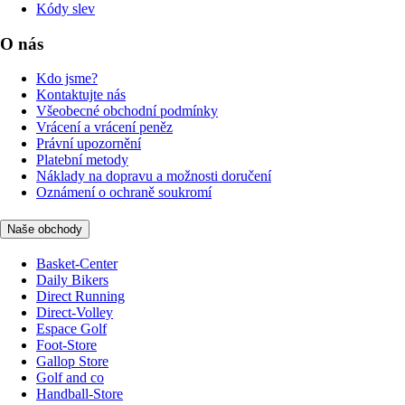
Kódy slev
O nás
Kdo jsme?
Kontaktujte nás
Všeobecné obchodní podmínky
Vrácení a vrácení peněz
Právní upozornění
Platební metody
Náklady na dopravu a možnosti doručení
Oznámení o ochraně soukromí
Naše obchody
Basket-Center
Daily Bikers
Direct Running
Direct-Volley
Espace Golf
Foot-Store
Gallop Store
Golf and co
Handball-Store