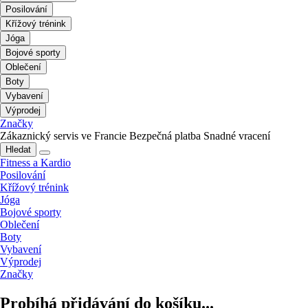
Posilování
Křížový trénink
Jóga
Bojové sporty
Oblečení
Boty
Vybavení
Výprodej
Značky
Zákaznický servis ve Francie
Bezpečná platba
Snadné vracení
Hledat
Fitness a Kardio
Posilování
Křížový trénink
Jóga
Bojové sporty
Oblečení
Boty
Vybavení
Výprodej
Značky
Probíhá přidávání do košíku...