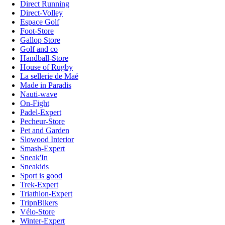
Direct Running
Direct-Volley
Espace Golf
Foot-Store
Gallop Store
Golf and co
Handball-Store
House of Rugby
La sellerie de Maé
Made in Paradis
Nauti-wave
On-Fight
Padel-Expert
Pecheur-Store
Pet and Garden
Slowood Interior
Smash-Expert
Sneak'In
Sneakids
Sport is good
Trek-Expert
Triathlon-Expert
TripnBikers
Vélo-Store
Winter-Expert