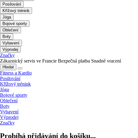
Posilování
Křížový trénink
Jóga
Bojové sporty
Oblečení
Boty
Vybavení
Výprodej
Značky
Zákaznický servis ve Francie
Bezpečná platba
Snadné vracení
Hledat
Fitness a Kardio
Posilování
Křížový trénink
Jóga
Bojové sporty
Oblečení
Boty
Vybavení
Výprodej
Značky
Probíhá přidávání do košíku...