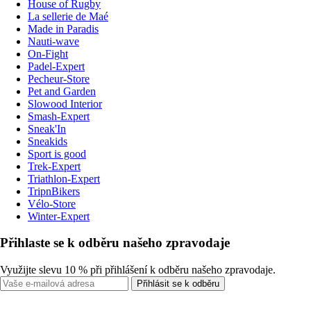
House of Rugby
La sellerie de Maé
Made in Paradis
Nauti-wave
On-Fight
Padel-Expert
Pecheur-Store
Pet and Garden
Slowood Interior
Smash-Expert
Sneak'In
Sneakids
Sport is good
Trek-Expert
Triathlon-Expert
TripnBikers
Vélo-Store
Winter-Expert
Přihlaste se k odběru našeho zpravodaje
Využijte slevu 10 % při přihlášení k odběru našeho zpravodaje.
Přihlásit se k odběru