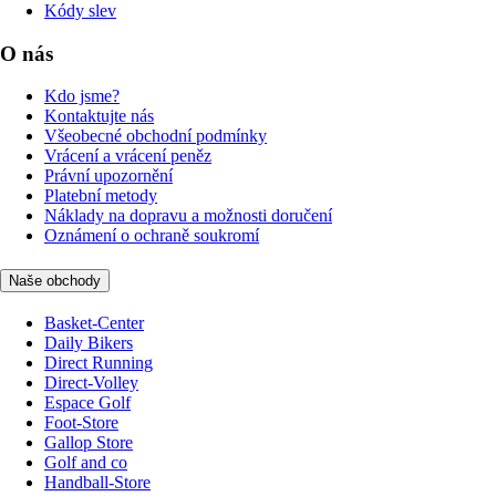
Kódy slev
O nás
Kdo jsme?
Kontaktujte nás
Všeobecné obchodní podmínky
Vrácení a vrácení peněz
Právní upozornění
Platební metody
Náklady na dopravu a možnosti doručení
Oznámení o ochraně soukromí
Naše obchody
Basket-Center
Daily Bikers
Direct Running
Direct-Volley
Espace Golf
Foot-Store
Gallop Store
Golf and co
Handball-Store