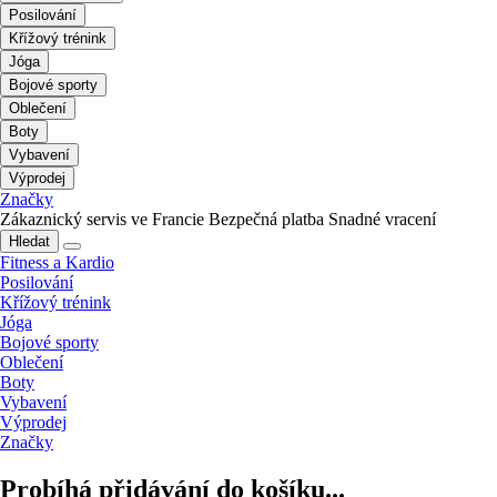
Posilování
Křížový trénink
Jóga
Bojové sporty
Oblečení
Boty
Vybavení
Výprodej
Značky
Zákaznický servis ve Francie
Bezpečná platba
Snadné vracení
Hledat
Fitness a Kardio
Posilování
Křížový trénink
Jóga
Bojové sporty
Oblečení
Boty
Vybavení
Výprodej
Značky
Probíhá přidávání do košíku...