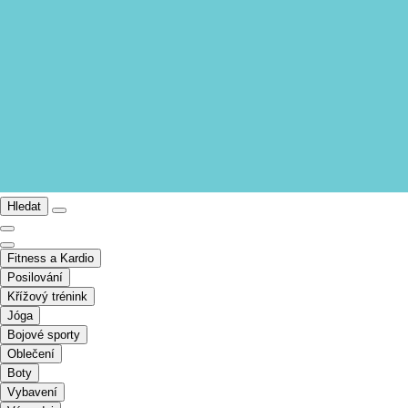
Hledat
Fitness a Kardio
Posilování
Křížový trénink
Jóga
Bojové sporty
Oblečení
Boty
Vybavení