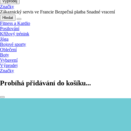
Výprodej
Značky
Zákaznický servis ve Francie
Bezpečná platba
Snadné vracení
Hledat
Fitness a Kardio
Posilování
Křížový trénink
Jóga
Bojové sporty
Oblečení
Boty
Vybavení
Výprodej
Značky
Probíhá přidávání do košíku...