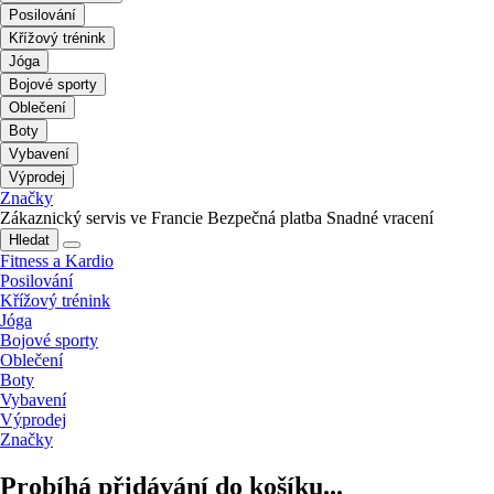
Posilování
Křížový trénink
Jóga
Bojové sporty
Oblečení
Boty
Vybavení
Výprodej
Značky
Zákaznický servis ve Francie
Bezpečná platba
Snadné vracení
Hledat
Fitness a Kardio
Posilování
Křížový trénink
Jóga
Bojové sporty
Oblečení
Boty
Vybavení
Výprodej
Značky
Probíhá přidávání do košíku...