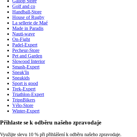
Gallop Store
Golf and co
Handball-Store
House of Rugby
La sellerie de Maé
Made in Paradis
Nauti-wave
On-Fight
Padel-Expert
Pecheur-Store
Pet and Garden
Slowood Interior
Smash-Expert
Sneak'In
Sneakids
Sport is good
Trek-Expert
Triathlon-Expert
TripnBikers
Vélo-Store
Winter-Expert
Přihlaste se k odběru našeho zpravodaje
Využijte slevu 10 % při přihlášení k odběru našeho zpravodaje.