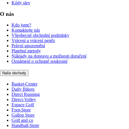
Kódy slev
O nás
Kdo jsme?
Kontaktujte nás
Všeobecné obchodní podmínky
Vrácení a vrácení peněz
Právní upozornění
Platební metody
Náklady na dopravu a možnosti doručení
Oznámení o ochraně soukromí
Naše obchody
Basket-Center
Daily Bikers
Direct Running
Direct-Volley
Espace Golf
Foot-Store
Gallop Store
Golf and co
Handball-Store