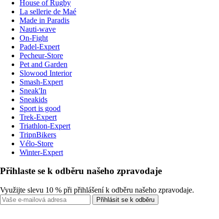
House of Rugby
La sellerie de Maé
Made in Paradis
Nauti-wave
On-Fight
Padel-Expert
Pecheur-Store
Pet and Garden
Slowood Interior
Smash-Expert
Sneak'In
Sneakids
Sport is good
Trek-Expert
Triathlon-Expert
TripnBikers
Vélo-Store
Winter-Expert
Přihlaste se k odběru našeho zpravodaje
Využijte slevu 10 % při přihlášení k odběru našeho zpravodaje.
Přihlásit se k odběru