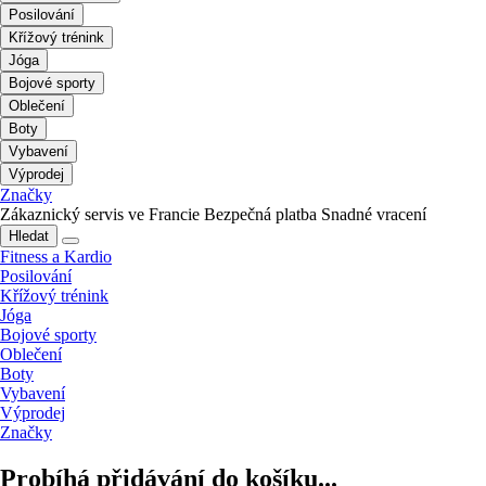
Posilování
Křížový trénink
Jóga
Bojové sporty
Oblečení
Boty
Vybavení
Výprodej
Značky
Zákaznický servis ve Francie
Bezpečná platba
Snadné vracení
Hledat
Fitness a Kardio
Posilování
Křížový trénink
Jóga
Bojové sporty
Oblečení
Boty
Vybavení
Výprodej
Značky
Probíhá přidávání do košíku...