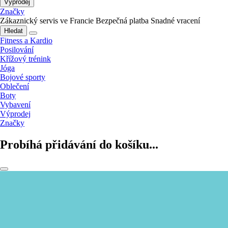
Výprodej
Značky
Zákaznický servis ve Francie
Bezpečná platba
Snadné vracení
Hledat
Fitness a Kardio
Posilování
Křížový trénink
Jóga
Bojové sporty
Oblečení
Boty
Vybavení
Výprodej
Značky
Probíhá přidávání do košíku...