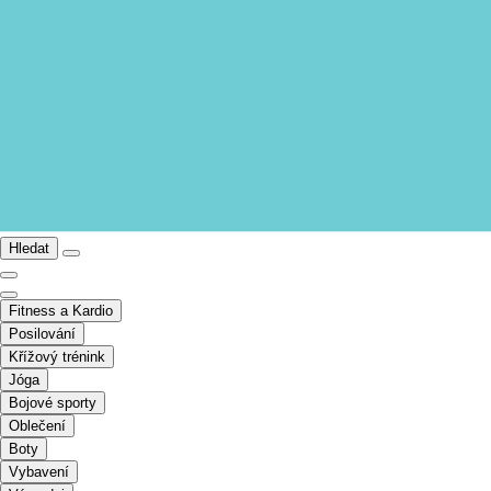
Hledat
Fitness a Kardio
Posilování
Křížový trénink
Jóga
Bojové sporty
Oblečení
Boty
Vybavení