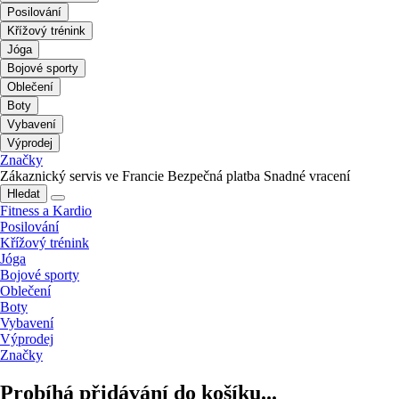
Posilování
Křížový trénink
Jóga
Bojové sporty
Oblečení
Boty
Vybavení
Výprodej
Značky
Zákaznický servis ve Francie
Bezpečná platba
Snadné vracení
Hledat
Fitness a Kardio
Posilování
Křížový trénink
Jóga
Bojové sporty
Oblečení
Boty
Vybavení
Výprodej
Značky
Probíhá přidávání do košíku...