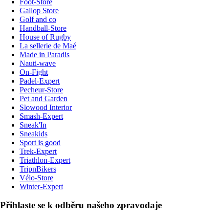
Foot-Store
Gallop Store
Golf and co
Handball-Store
House of Rugby
La sellerie de Maé
Made in Paradis
Nauti-wave
On-Fight
Padel-Expert
Pecheur-Store
Pet and Garden
Slowood Interior
Smash-Expert
Sneak'In
Sneakids
Sport is good
Trek-Expert
Triathlon-Expert
TripnBikers
Vélo-Store
Winter-Expert
Přihlaste se k odběru našeho zpravodaje