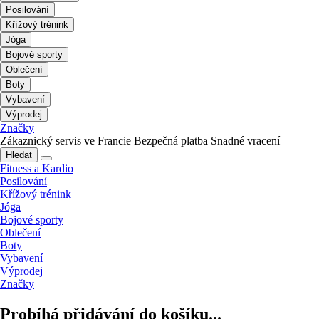
Posilování
Křížový trénink
Jóga
Bojové sporty
Oblečení
Boty
Vybavení
Výprodej
Značky
Zákaznický servis ve Francie
Bezpečná platba
Snadné vracení
Hledat
Fitness a Kardio
Posilování
Křížový trénink
Jóga
Bojové sporty
Oblečení
Boty
Vybavení
Výprodej
Značky
Probíhá přidávání do košíku...