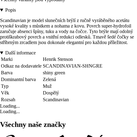
Popis
Scandinavian je model slunečních brýlí z ručně vyráběného acetátu
vysoké kvality s můstkem a nohama z kovu. Povrch super-hydrofoil
zaručuje absenci špíny, tuku a vody na čočce. Tyto brýle mají odolný
protiškrabový povrch a vnitřní redukci odlesků. Tmavě šedé čočky se
stříbrným zrcadlem jsou dokonale elegantní pro každou příležitost.
Další informace
Marki
Henrik Stenson
Odkaz na dodavatele
SCANDINAVIAN-SHNGRE
Barva
shiny green
Dominantní barva
Zelená
Typ
Muž
Věk
Dospělý
Rozsah
Scandinavian
Loading...
Loading...
Všechny naše značky