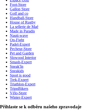
Espace Golf
Foot-Store
Gallop Store
Golf and co
Handball-Store
House of Rugby
La sellerie de Maé
Made in Paradis
Nauti-wave
On-Fight
Padel-Expert
Pecheur-Store
Pet and Garden
Slowood Interior
Smash-Expert
Sneak'In
Sneakids
Sport is good
Trek-Expert
Triathlon-Expert
TripnBikers
Vélo-Store
Winter-Expert
Přihlaste se k odběru našeho zpravodaje