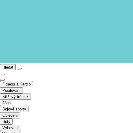
Hledat
Fitness a Kardio
Posilování
Křížový trénink
Jóga
Bojové sporty
Oblečení
Boty
Vybavení