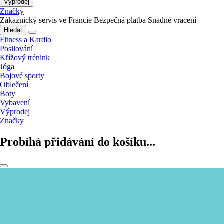
Výprodej
Značky
Zákaznický servis ve Francie
Bezpečná platba
Snadné vracení
Hledat
Fitness a Kardio
Posilování
Křížový trénink
Jóga
Bojové sporty
Oblečení
Boty
Vybavení
Výprodej
Značky
Probíhá přidávání do košíku...