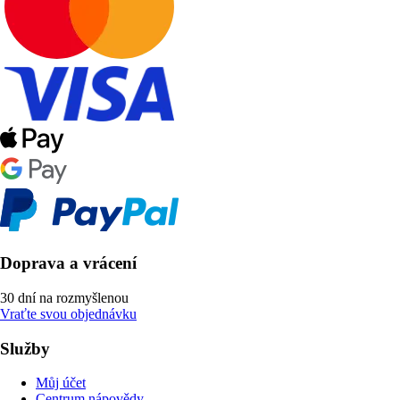
Doprava a vrácení
30 dní na rozmyšlenou
Vraťte svou objednávku
Služby
Můj účet
Centrum nápovědy