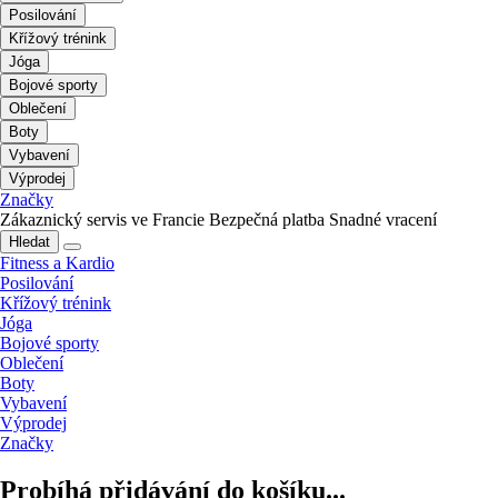
Posilování
Křížový trénink
Jóga
Bojové sporty
Oblečení
Boty
Vybavení
Výprodej
Značky
Zákaznický servis ve Francie
Bezpečná platba
Snadné vracení
Hledat
Fitness a Kardio
Posilování
Křížový trénink
Jóga
Bojové sporty
Oblečení
Boty
Vybavení
Výprodej
Značky
Probíhá přidávání do košíku...