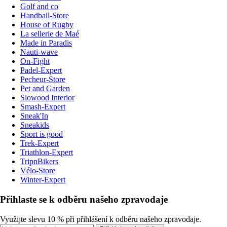
Golf and co
Handball-Store
House of Rugby
La sellerie de Maé
Made in Paradis
Nauti-wave
On-Fight
Padel-Expert
Pecheur-Store
Pet and Garden
Slowood Interior
Smash-Expert
Sneak'In
Sneakids
Sport is good
Trek-Expert
Triathlon-Expert
TripnBikers
Vélo-Store
Winter-Expert
Přihlaste se k odběru našeho zpravodaje
Využijte slevu 10 % při přihlášení k odběru našeho zpravodaje.