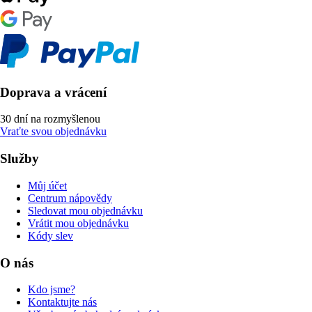
Doprava a vrácení
30 dní na rozmyšlenou
Vraťte svou objednávku
Služby
Můj účet
Centrum nápovědy
Sledovat mou objednávku
Vrátit mou objednávku
Kódy slev
O nás
Kdo jsme?
Kontaktujte nás