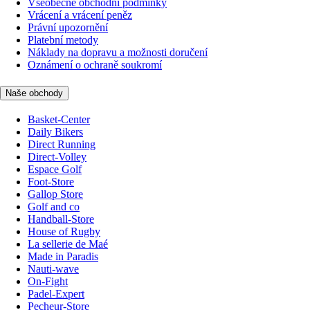
Všeobecné obchodní podmínky
Vrácení a vrácení peněz
Právní upozornění
Platební metody
Náklady na dopravu a možnosti doručení
Oznámení o ochraně soukromí
Naše obchody
Basket-Center
Daily Bikers
Direct Running
Direct-Volley
Espace Golf
Foot-Store
Gallop Store
Golf and co
Handball-Store
House of Rugby
La sellerie de Maé
Made in Paradis
Nauti-wave
On-Fight
Padel-Expert
Pecheur-Store