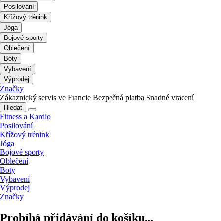
Posilování
Křížový trénink
Jóga
Bojové sporty
Oblečení
Boty
Vybavení
Výprodej
Značky
Zákaznický servis ve Francie
Bezpečná platba
Snadné vracení
Hledat
Fitness a Kardio
Posilování
Křížový trénink
Jóga
Bojové sporty
Oblečení
Boty
Vybavení
Výprodej
Značky
Probíhá přidávání do košíku...