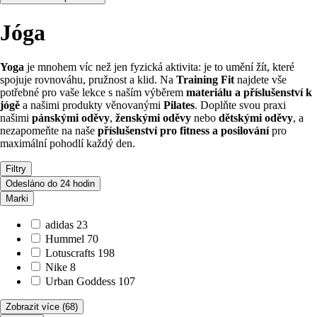
Jóga
Yoga
je mnohem víc než jen fyzická aktivita: je to umění žít, které
spojuje rovnováhu, pružnost a klid. Na
Training Fit
najdete vše
potřebné pro vaše lekce s naším výběrem
materiálu a příslušenství k
jógě
a našimi produkty věnovanými
Pilates
. Doplňte svou praxi
našimi
pánskými oděvy
,
ženskými oděvy
nebo
dětskými oděvy
, a
nezapomeňte na naše
příslušenství pro fitness a posilování
pro
maximální pohodlí každý den.
Filtry
Odesláno do 24 hodin
Marki
adidas
23
Hummel
70
Lotuscrafts
198
Nike
8
Urban Goddess
107
Zobrazit více
(68)