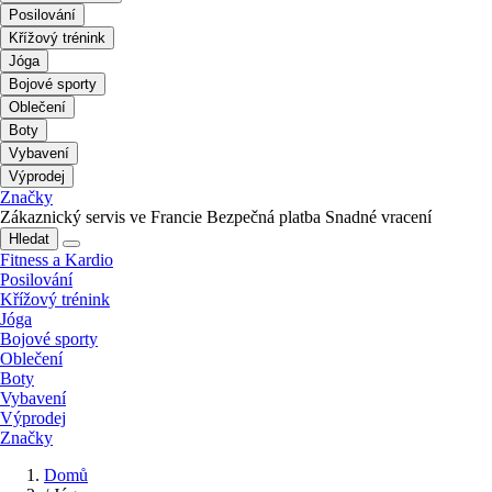
Posilování
Křížový trénink
Jóga
Bojové sporty
Oblečení
Boty
Vybavení
Výprodej
Značky
Zákaznický servis ve Francie
Bezpečná platba
Snadné vracení
Hledat
Fitness a Kardio
Posilování
Křížový trénink
Jóga
Bojové sporty
Oblečení
Boty
Vybavení
Výprodej
Značky
Domů