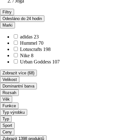
/
Jóga
Filtry
Odesláno do 24 hodin
Marki
adidas
23
Hummel
70
Lotuscrafts
198
Nike
8
Urban Goddess
107
Zobrazit více
(68)
Velikost
Dominantní barva
Rozsah
Věk
Funkce
Typ výrobku
Typ
Sport
Ceny
Zobrazit 1398 produktů