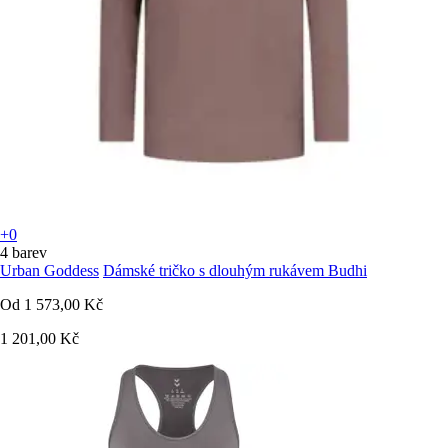
+0
4 barev
Urban Goddess
Dámské tričko s dlouhým rukávem Budhi
Od
1 573,00 Kč
1 201,00 Kč