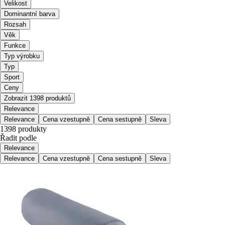
Velikost
Dominantní barva
Rozsah
Věk
Funkce
Typ výrobku
Typ
Sport
Ceny
Zobrazit 1398 produktů
Relevance
Relevance
Cena vzestupně
Cena sestupně
Sleva
1398 produkty
Řadit podle
Relevance
Relevance
Cena vzestupně
Cena sestupně
Sleva