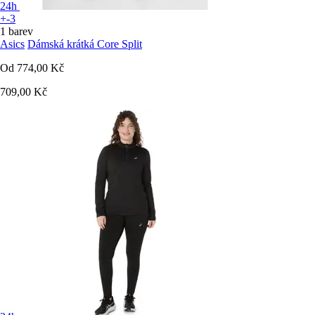
24h
+-3
1 barev
Asics
Dámská krátká Core Split
Od
774,00 Kč
709,00 Kč