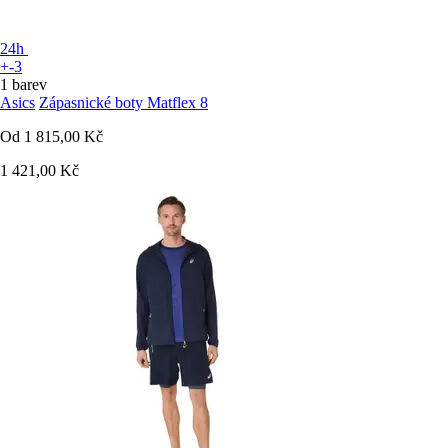
24h
+-3
1 barev
Asics
Zápasnické boty Matflex 8
Od
1 815,00 Kč
1 421,00 Kč