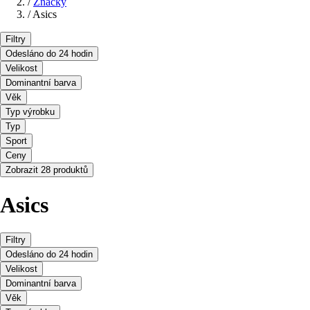
/
Značky
/
Asics
Filtry
Odesláno do 24 hodin
Velikost
Dominantní barva
Věk
Typ výrobku
Typ
Sport
Ceny
Zobrazit 28 produktů
Asics
Filtry
Odesláno do 24 hodin
Velikost
Dominantní barva
Věk