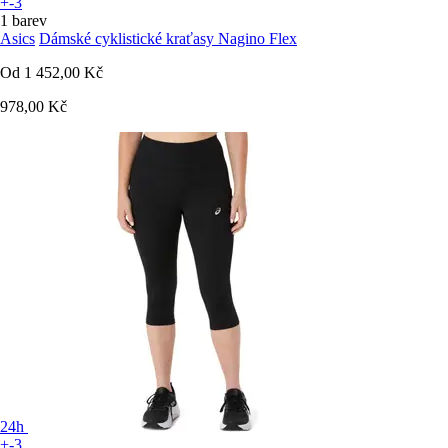
+-3
1 barev
Asics
Dámské cyklistické kraťasy Nagino Flex
Od
1 452,00 Kč
978,00 Kč
24h
+-3