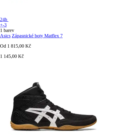
24h
+-3
1 barev
Asics
Zápasnické boty Matflex 7
Od
1 815,00 Kč
1 145,00 Kč