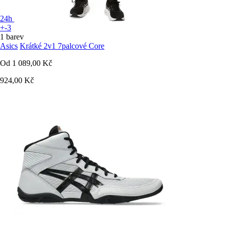
24h
+-3
1 barev
Asics
Krátké 2v1 7palcové Core
Od
1 089,00 Kč
924,00 Kč