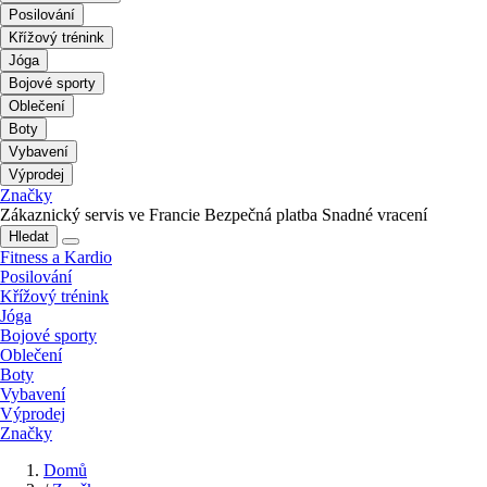
Posilování
Křížový trénink
Jóga
Bojové sporty
Oblečení
Boty
Vybavení
Výprodej
Značky
Zákaznický servis ve Francie
Bezpečná platba
Snadné vracení
Hledat
Fitness a Kardio
Posilování
Křížový trénink
Jóga
Bojové sporty
Oblečení
Boty
Vybavení
Výprodej
Značky
Domů