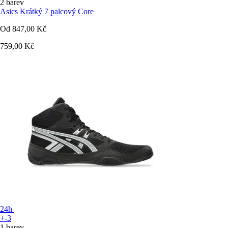
2 barev
Asics
Krátký 7 palcový Core
Od
847,00 Kč
759,00 Kč
24h
+-3
1 barev