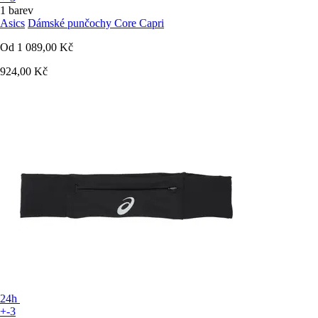
1 barev
Asics
Dámské punčochy Core Capri
Od
1 089,00 Kč
924,00 Kč
24h
+-3