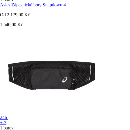
Asics
Zápasnické boty Snapdown 4
Od
2 179,00 Kč
1 540,00 Kč
24h
+-3
1 barev