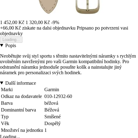
1 452,00 Kč
1 320,00 Kč
-9%
+66,00 Kč
ziskate na dalsi objednavku
Pripsano po potvrzeni vasi
objednavky
Loading...
Popis
Neobětujte svůj styl sportu s těmito nastavitelnými náramky s rychlým
uvolněním navrženými pro vaši Garmin kompatibilní hodinky. Pro
odstranění náramku jednoduše posuňte kolík a nainstalujte jiný
náramek pro personalizaci svých hodinek.
Další informace
Marki
Garmin
Odkaz na dodavatele
010-12932-60
Barva
béžová
Dominantní barva
Béžová
Typ
Smíšené
Věk
Dospělý
Množství na jednotku
1
Loading...