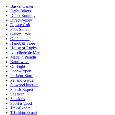
Basket-Center
Daily Bikers
Direct Running
Direct-Volley
Espace Golf
Foot-Store
Gallop Store
Golf and co
Handball-Store
House of Rugby
La sellerie de Maé
Made in Paradis
Nauti-wave
On-Fight
Padel-Expert
Pecheur-Store
Pet and Garden
Slowood Interior
Smash-Expert
Sneak'In
Sneakids
Sport is good
Trek-Expert
Triathlon-Expert