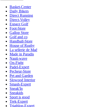
Basket-Center
Daily Bikers
Direct Running
Direct-Volley
Espace Golf
Foot-Store
Gallop Store
Golf and co
Handball-Store
House of Rugby
La sellerie de Maé
Made in Paradis
Nauti-wave
On-Fight
Padel-Expert
Pecheur-Store
Pet and Garden
Slowood Interior
Smash-Expert
Sneak'In
Sneakids
Sport is good
Trek-Expert
Triathlon-Expert