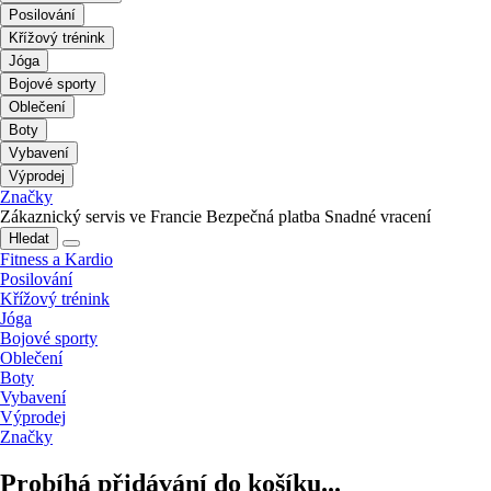
Posilování
Křížový trénink
Jóga
Bojové sporty
Oblečení
Boty
Vybavení
Výprodej
Značky
Zákaznický servis ve Francie
Bezpečná platba
Snadné vracení
Hledat
Fitness a Kardio
Posilování
Křížový trénink
Jóga
Bojové sporty
Oblečení
Boty
Vybavení
Výprodej
Značky
Probíhá přidávání do košíku...