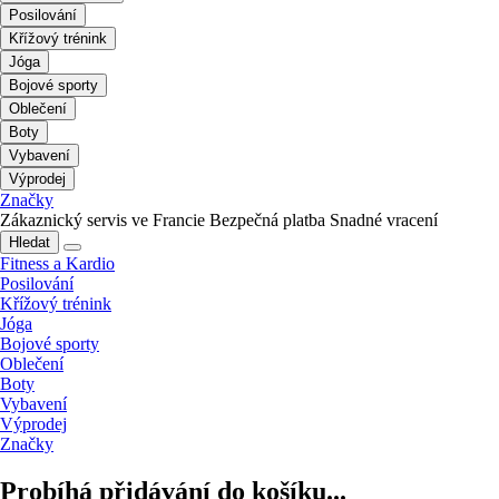
Posilování
Křížový trénink
Jóga
Bojové sporty
Oblečení
Boty
Vybavení
Výprodej
Značky
Zákaznický servis ve Francie
Bezpečná platba
Snadné vracení
Hledat
Fitness a Kardio
Posilování
Křížový trénink
Jóga
Bojové sporty
Oblečení
Boty
Vybavení
Výprodej
Značky
Probíhá přidávání do košíku...