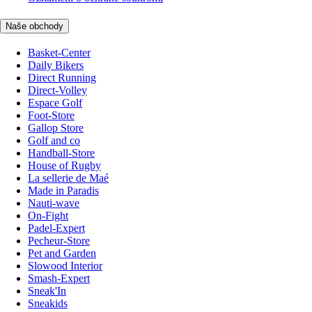
Naše obchody
Basket-Center
Daily Bikers
Direct Running
Direct-Volley
Espace Golf
Foot-Store
Gallop Store
Golf and co
Handball-Store
House of Rugby
La sellerie de Maé
Made in Paradis
Nauti-wave
On-Fight
Padel-Expert
Pecheur-Store
Pet and Garden
Slowood Interior
Smash-Expert
Sneak'In
Sneakids