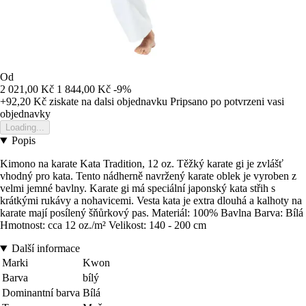
Od
2 021,00 Kč
1 844,00 Kč
-9%
+92,20 Kč
ziskate na dalsi objednavku
Pripsano po potvrzeni vasi
objednavky
Loading...
Popis
Kimono na karate Kata Tradition, 12 oz. Těžký karate gi je zvlášť
vhodný pro kata. Tento nádherně navržený karate oblek je vyroben z
velmi jemné bavlny. Karate gi má speciální japonský kata střih s
krátkými rukávy a nohavicemi. Vesta kata je extra dlouhá a kalhoty na
karate mají posílený šňůrkový pas. Materiál: 100% Bavlna Barva: Bílá
Hmotnost: cca 12 oz./m² Velikost: 140 - 200 cm
Další informace
Marki
Kwon
Barva
bílý
Dominantní barva
Bílá