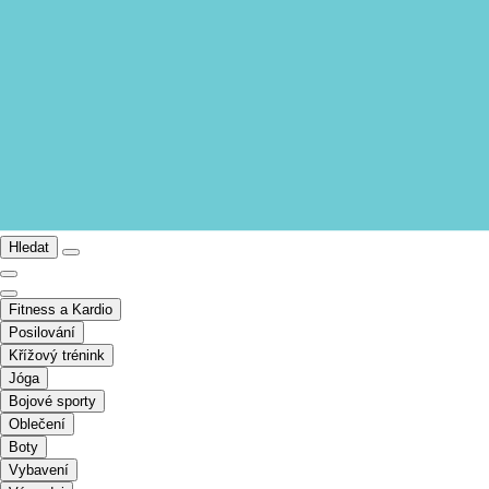
Hledat
Fitness a Kardio
Posilování
Křížový trénink
Jóga
Bojové sporty
Oblečení
Boty
Vybavení