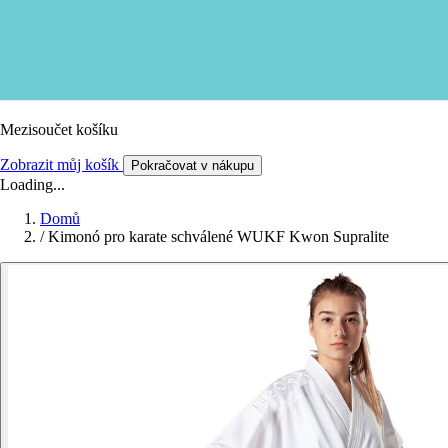
Mezisoučet košíku
Zobrazit můj košík
Pokračovat v nákupu
Loading...
Domů
/
Kimonó pro karate schválené WUKF Kwon Supralite