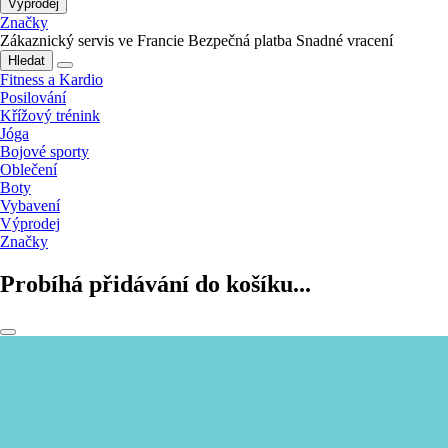
Výprodej
Značky
Zákaznický servis ve Francie
Bezpečná platba
Snadné vracení
Hledat
Fitness a Kardio
Posilování
Křížový trénink
Jóga
Bojové sporty
Oblečení
Boty
Vybavení
Výprodej
Značky
Probíhá přidávání do košíku...